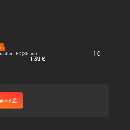
%
1 €
matter - PC (Steam)
1.39 €
 ChromaTec per scopi di ricerca sul ChromaGun Mark II
gioco!