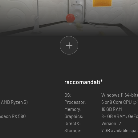
raccomandati
*
ente. Il cromatismo magnetoide, una proprietà fisica di questo regno p
OS:
Windows 11 64-bit (
siasi tipo di oggetti! Come grandi scatole. O piccole scatole. O grandi 
r AMD Ryzen 5)
Processor:
6 or 8 Core CPU @ 3
Memory:
16 GB RAM
adeon RX 580
Graphics:
8+ GB VRAM; GeFo
DirectX:
Version 12
Storage:
7 GB available spa