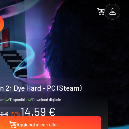
 2: Dye Hard - PC (Steam)
eam
Disponibile
Download digitale
14.59 €
20 €
-27%
Aggiungi al carrello