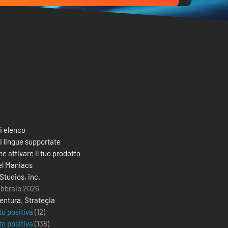
i elenco
i lingue supportate
e attivare il tuo prodotto
el Maniacs
Studios, inc.
febbraio 2026
entura
,
Strategia
to positiva
(12)
to positiva
(
138
)