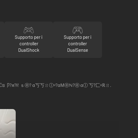
Supporto per i
Supporto per i
controller
controller
DualShock
DualSense
Ø? 卩я?ØĆĆย卩?я?Ɨ! ｓⓔ? α丂丂ㄖⓛᵘ?αΜⓔℕ?ⓔ αⓛ 丂?匚ᵘℝㄖ.