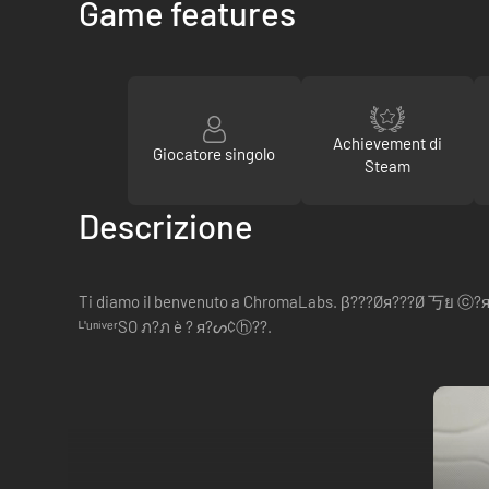
Game features
Achievement di
Giocatore singolo
Steam
Descrizione
Ti diamo il benvenuto a ChromaLabs. β???Øя???Ø
ᴸ'ᵘⁿⁱᵛᵉʳSO ภ?ภ è ? я?ᔕ¢ⓗ??.