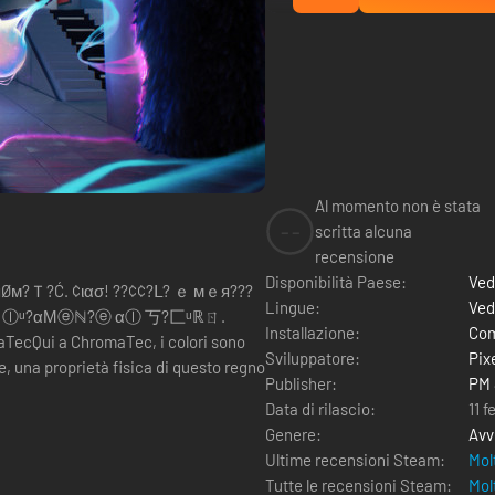
Al momento non è stata
--
scritta alcuna
recensione
Disponibilità Paese:
Ved
?яØм?Ｔ?Ć. ¢ιασ! ??¢¢?ᒪ? ｅ мｅя???
Lingue:
Ved
丂丂ㄖⓛᵘ?αΜⓔℕ?ⓔ αⓛ 丂?匚ᵘℝㄖ.
Installazione:
Com
Sviluppatore:
Pix
, una proprietà fisica di questo regno
Publisher:
PM 
Data di rilascio:
11 
Genere:
Avv
Ultime recensioni Steam:
Mol
Tutte le recensioni Steam:
Mol