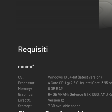
Requisiti
Ti diamo il benvenuto a ChromaTec
minimi
*
Qui a ChromaTec, i colori sono magnetici! Be', non esattam
OS:
Windows 10 64-bit (latest version)
parole: i muri attraggono oggetti dello stesso colore. Qual
Processor:
4 Core CPU @ 2.5 GHz (Intel Core i3/i5 o
non assassini (elenco non esaustivo).
Memory:
8 GB RAM
Graphics:
6+ GB VRAM; GeForce GTX 1060, AMD R
DirectX:
Version 12
Storage:
7 GB available space