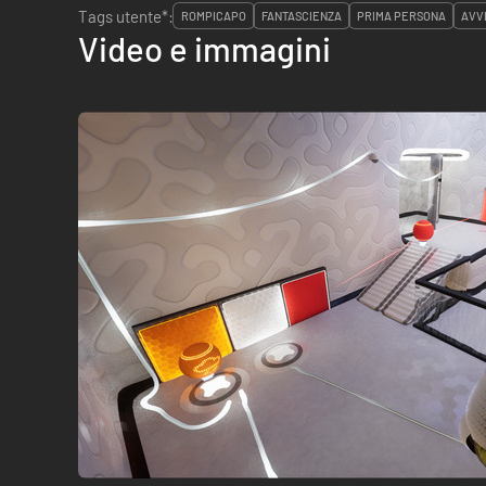
Tags utente*:
ROMPICAPO
FANTASCIENZA
PRIMA PERSONA
AVV
Video e immagini