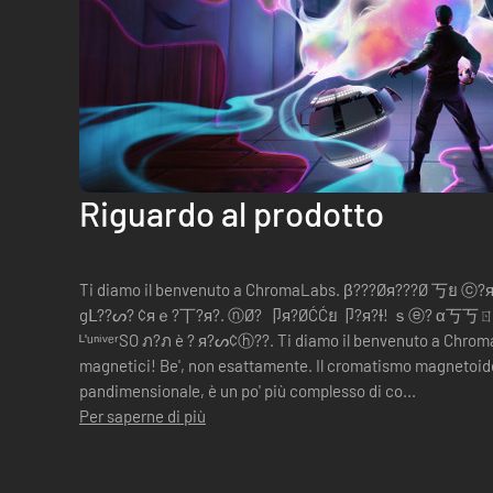
Riguardo al prodotto
Ti diamo il benvenuto a ChromaLabs. β???Øя???Ø 丂ย ⓒ
gᒪ??ᔕ? ¢яｅ?丅?я?. ⓝØ? 卩я?ØĆĆย卩?я?Ɨ! ｓⓔ? α
ᴸ'ᵘⁿⁱᵛᵉʳSO ภ?ภ è ? я?ᔕ¢ⓗ??. Ti diamo il benvenuto a ChromaTecQui a ChromaTec, i colori sono
magnetici! Be', non esattamente. Il cromatismo magnetoide
pandimensionale, è un po' più complesso di co...
Per saperne di più