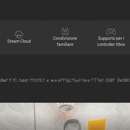
Condivisione
Supporto per i
Steam Cloud
familiare
controller Xbox
 丂ย ⓒ?яØм?Ｔ?Ć. ¢ιασ! ??¢¢?ᒪ? ｅ мｅя???gᒪ??ᔕ? ¢яｅ?丅?я?. ⓝ