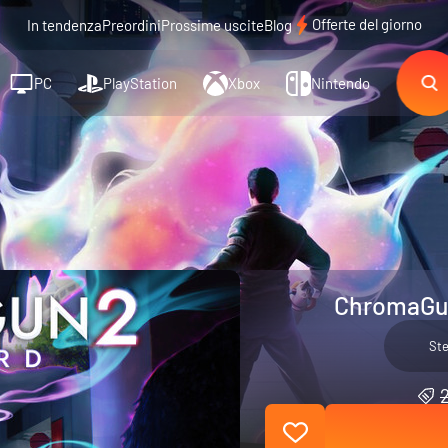
Offerte del giorno
In tendenza
Preordini
Prossime uscite
Blog
PC
PlayStation
Xbox
Nintendo
ChromaGun
St