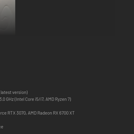
andimensionale, è un po' più complesso di così. In poche
latest version)
casse. O WorkerDroid* super sicuri, amichevoli e decisamente
.0 GHz (Intel Core i5/i7, AMD Ryzen 7)
rce RTX 3070, AMD Radeon RX 6700 XT
ce