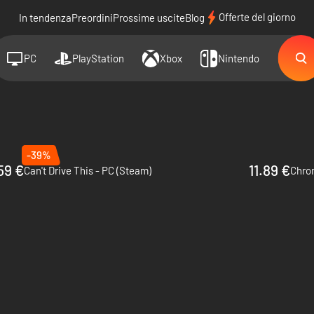
Offerte del giorno
In tendenza
Preordini
Prossime uscite
Blog
PC
PlayStation
Xbox
Nintendo
-39%
59 €
11.89 €
Can't Drive This - PC (Steam)
Chro