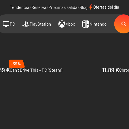
Ofertas del día
Tendencias
Reservas
Próximas salidas
Blog
PC
PlayStation
Xbox
Nintendo
-39%
59 €
11.89 €
Can't Drive This - PC (Steam)
Chro