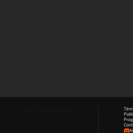
Térm
Polít
Prog
Cont
N