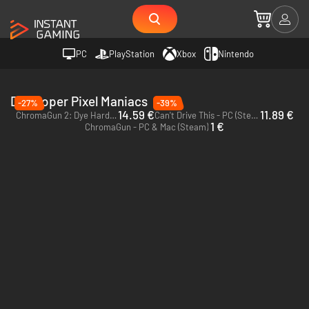
PC
PlayStation
Xbox
Nintendo
Developer Pixel Maniacs
-27%
-39%
14.59 €
11.89 €
ChromaGun 2: Dye Hard - PC (Steam)
Can't Drive This - PC (Steam)
1 €
ChromaGun - PC & Mac (Steam)