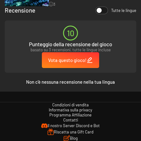
3
Recensione
Tutte le lingue
10
Punteggio della recensione del gioco
basato su 3 recensioni, tutte le lingue incluse
Vota questo gioco!
Non c'è nessuna recensione nella tua lingua
Combatti nella frontiera occidentale nei panni di un potente guerriero
na'vi in un'esperienza progettata per un gameplay in terza persona, che
resta però giocabile in prima persona a tuo piacimento. Con un sistema di
progressi ottimizzato, combattimenti migliorati e brutali attacchi finali,
Condizioni di vendita
muoviti furtivamente o spara all'impazzata per lottare per i tuoi cari.
Informativa sulla privacy
Programma Affiliazione
LOTTA CONTRO I TUOI SIMILI CON NUOVE MECCANICHE
Contatti
DI COMBATTIMENTO
Il nostro Server Discord e Bot
Riscatta una Gift Card
Blog