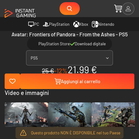
PC
PlayStation
Xbox
Nintendo
Avatar: Frontiers of Pandora - From the Ashes - PS5
PlayStation Store
Download digitale
PS5
21.99 €
25 €
-12%
Aggiungi al carrello
Video e immagini
Questo prodotto NON È DISPONIBILE nel tuo Paese