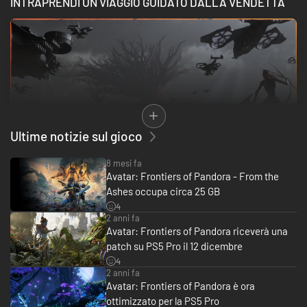
INTRAPRENDI UN VIAGGIO GUIDATO DALLA VENDETTA
Ultime notizie sul gioco
8 mesi fa
Avatar: Frontiers of Pandora - From the
Ashes occupa circa 25 GB
4
Torna a Pandora nei panni di So'lek, guerriero perseguitato dal suo
2 anni fa
passato. La sua ricerca della pace interiore è resa ancora più difficoltosa
Avatar: Frontiers of Pandora riceverà una
quando il suo mondo va di nuovo in pezzi, costringendolo ad affrontare un
nuovo, terrificante nemico e a combattere per salvare la sua famiglia
patch su PS5 Pro il 12 dicembre
Sarentu.
4
2 anni fa
VIVI UNA NUOVA ESPERIENZA IN TERZA PERSONA
Avatar: Frontiers of Pandora è ora
ottimizzato per la PS5 Pro