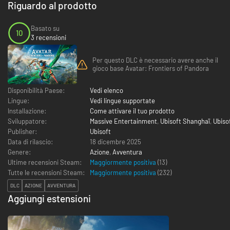
Riguardo al prodotto
Basato su
10
3 recensioni
Per questo DLC è necessario avere anche il
gioco base Avatar: Frontiers of Pandora
Disponibilità Paese:
Vedi elenco
Lingue:
Vedi lingue supportate
Installazione:
Come attivare il tuo prodotto
Sviluppatore:
Massive Entertainment
,
Ubisoft Shanghaï
,
Ubiso
Publisher:
Ubisoft
Data di rilascio:
18 dicembre 2025
Genere:
Azione
,
Avventura
Ultime recensioni Steam:
Maggiormente positiva
(13)
Tutte le recensioni Steam:
Maggiormente positiva
(
232
)
DLC
AZIONE
AVVENTURA
Aggiungi estensioni