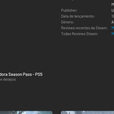
M
Publisher:
E
U
Data de lançamento:
1
Género:
A
Reviews recentes da Steam:
M
Todas Reviews Steam:
M
ndora Season Pass - PS5
de desejos