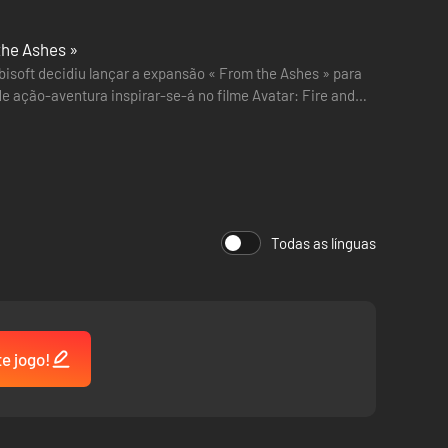
the Ashes »
isoft decidiu lançar a expansão « From the Ashes » para
e ação-aventura inspirar-se-á no filme Avatar: Fire and
aremos…
ira pessoa, mas também jogável em primeira para quem
Todas as línguas
e com as armas em punho para lutar por quem você ama.
te jogo!