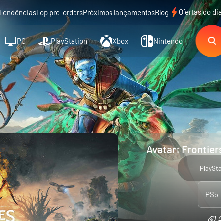
Ofertas do di
Tendências
Top pre-orders
Próximos lançamentos
Blog
PC
PlayStation
Xbox
Nintendo
Avatar: Frontier
PlaySta
PS5