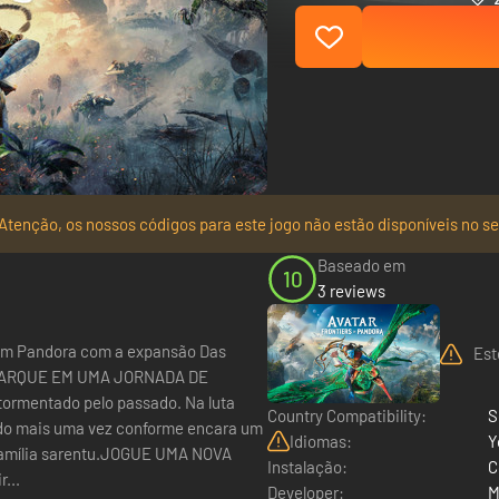
Atenção, os nossos códigos para este jogo não estão disponíveis no se
Baseado em
10
3 reviews
Est
.EMBARQUE EM UMA JORNADA DE
tormentado pelo passado. Na luta
Country Compatibility:
S
ado mais uma vez conforme encara um
Idiomas:
Y
a família sarentu.JOGUE UMA NOVA
Instalação:
C
...
Developer:
M