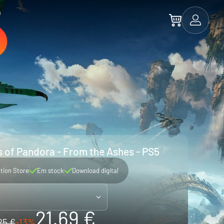
a
s of Pandora - From the Ashes - PS5
tion Store
Em stock
Download digital
21.69 €
25 €
-13%