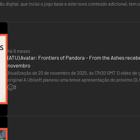
ão digital, que inclui o jogo base e este novo conteúdo adicional, tem
pa exatamente…
 pelo passado. Na luta para encontrar paz interior, ele tem seu mun
 sarentu.
CEIRA PESSOA
há 9 meses
(ATU) Avatar: Frontiers of Pandora – From the Ashes rec
novembro
Atualização de 20 de novembro de 2025, às 17h30 GMT O vídeo de g
original A Ubisoft planeou uma breve apresentação do próximo DLC
adicional, chamado From the Ashes, será lançado a 19 de dezemb
3