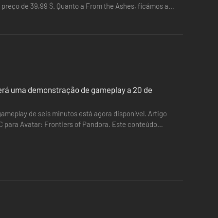
 o preço de 39,99 $. Quanto a From the Ashes, ficámos a
do despedaçado mais uma vez conforme encara um novo
eberá uma demonstração de gameplay a 20 de
ameplay de seis minutos está agora disponível. Artigo
 para Avatar: Frontiers of Pandora. Este conteúdo
ro de…