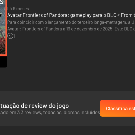
há 9 meses
Avatar Frontiers of Pandora: gameplay para o DLC « From 
Para coincidir com o lançamento do terceiro longa-metragem, a Ub
Avatar: Frontiers of Pandora a 19 de dezembro de 2025. Este DLC d
Ash com uma nova missão de vingança e redenção. Nele, encarn
1
reiro na'vi em uma experiência projetada para a perspectiva em terce
e e finalizadores brutais, aja com furtividade ou parta para o ataqu
CÂNICAS DE COMBATE
tuação de review do jogo
Classifica es
ado em 3 3 reviews, todos os idiomas incluídos