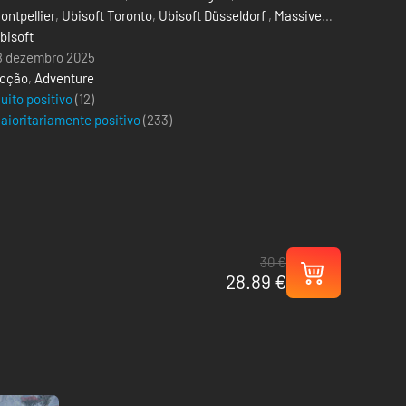
ontpellier
,
Ubisoft Toronto
,
Ubisoft Düsseldorf
,
Massive
ntertainment – A Ubisoft Studio
bisoft
,
Ubisoft Reflections
8 dezembro 2025
cção
,
Adventure
uito positivo
(12)
aioritariamente positivo
(
233
)
30 €
28.89 €