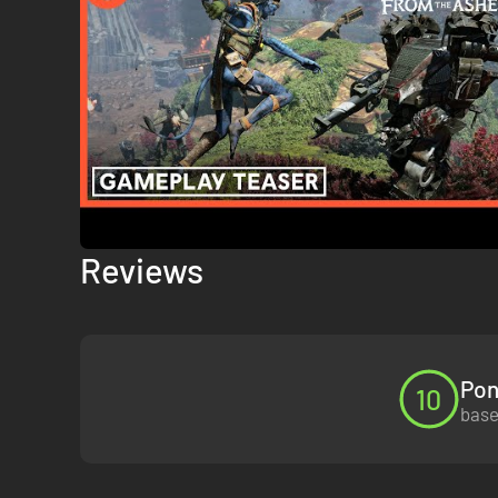
Reviews
Vá à luta pela Fronteira Ocidental como um poderoso guer
preferir. Com um progresso otimizado, melhorias de combat
ENFRENTE SEUS PARES COM NOVAS ME
Pon
10
base