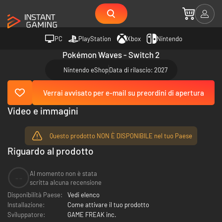
PC
PlayStation
Xbox
Nintendo
Pokémon Waves - Switch 2
Nintendo eShop
Data di rilascio: 2027
Verrai avvisato per e-mail su preordini di apertura
Video e immagini
Questo prodotto NON È DISPONIBILE nel tuo Paese
Riguardo al prodotto
Al momento non è stata
--
scritta alcuna recensione
Disponibilità Paese:
Vedi elenco
Installazione:
Come attivare il tuo prodotto
Sviluppatore:
GAME FREAK inc.