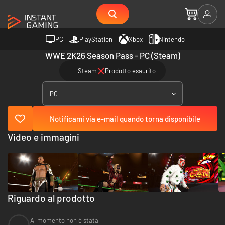
PC
PlayStation
Xbox
Nintendo
WWE 2K26 Season Pass - PC (Steam)
Steam
Prodotto esaurito
PC
Notificami via e-mail quando torna disponibile
Video e immagini
Riguardo al prodotto
Al momento non è stata