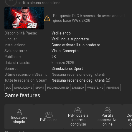
--
scritta alcuna recensione
Per questo DLC è necessario avere anche il
gioco base WWE 2K26
Disponibilità Paese:
Vedi elenco
Lingue:
Vedi lingue supportate
Installazione:
Come attivare il tuo prodotto
Sviluppatore:
Visual Concepts
Publisher:
2K
Data di rilascio:
5 marzo 2026
Genere:
Simulazione
,
Sport
Ultime recensioni Steam:
Nessuna recensione degli utenti
Tutte le recensioni Steam:
Nessuna recensione degli utenti
(
2
)
DLC
SIMULAZIONE
SPORT
PICCHIADURO 3D
SANDBOX
WRESTLING
FIGHTING
Game features
PvP locale a
Partita
Co-
Giocatore
PvP online
schermo
cooperativa
a
singolo
condiviso
online
c