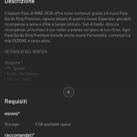
Descrizione
Il Season Pass di WWE 2K26 offre nuovi contenuti grazie a 6 nuovi Pass
Bordo Ring Premium, ognuno dotato di quattro nuove Superstar giocabili,
ricompense a tema e sfide a tempo limitato. Sali di livello, sblocca
ricompense, arricchisci il tuo roster e avanza nel gioco al tuo ritmo. Ogni
Pass Bordo Ring Premium include anche nuove Personalità, contenuti La
mia FAZIONE e tanto altro.
DETTAGLIO DEL ROSTER
Stagione 1
• Mr. Iguana
• El Hijo Del Vikingo
• Psycho Clown
• Lady Flammer
Stagione 2
Requisiti
• Ax
• Smash
• Crush
minimi
*
• Kelly Kelly
Storage:
0 GB available space
Stagione 3
• Matt Cardona
raccomandati
*