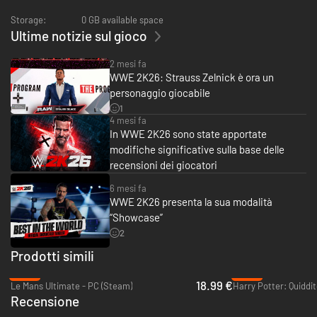
• Torrie Wilson
• Brian Pillman
Storage:
0 GB available space
• La Parka
Ultime notizie sul gioco
Stagione 4
2 mesi fa
• Jeff Hardy
WWE 2K26: Strauss Zelnick è ora un
• Matt Hardy
personaggio giocabile
• Jelly Roll
• Lady Shani
1
4 mesi fa
In WWE 2K26 sono state apportate
Stagione 5
• Danhausen
modifiche significative sulla base delle
• Bam Bam Bigelow
recensioni dei giocatori
• Brie Bella
• Pagano
6 mesi fa
WWE 2K26 presenta la sua modalità
Stagione 6
“Showcase”
• Earthquake
2
• Typhoon
• Royce Keys
Prodotti simili
• Octagón Jr.
-53%
-96%
18.99 €
Le Mans Ultimate - PC (Steam)
Recensione
Alcune funzionalità, come la modalità multigiocatore online, le
comunicazioni e altre funzionalità online potrebbero non essere