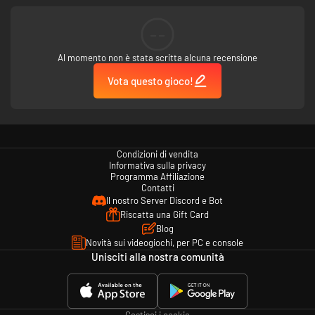
accessibili agli account per minori. Sono considerati minori tutti i
giocatori di età inferiore ai 13 anni, ove non diversamente specificato
--
dalle norme locali.
Al momento non è stata scritta alcuna recensione
I contenuti aggiuntivi richiedono il gioco base e una connessione Internet,
e potrebbero richiedere la registrazione di un account online (l'età minima
Vota questo gioco!
può variare) per riscattarli e utilizzarli. Gioco base venduto
separatamente. L'acquisto, l'utilizzo e la riscossione sono soggetti a
limitazioni. Consulta i Termini di Servizio del gioco su
www.take2games.com/legal e www.take2games.com/privacy per
ulteriori informazioni. Il gioco online potrebbe richiedere il pagamento di
un abbonamento separato e la creazione di un account. Per maggiori
Condizioni di vendita
dettagli sulla disponibilità delle funzionalità e dei servizi online, visita
Informativa sulla privacy
https://bit.ly/2K-Online-Services-Status.
Programma Affiliazione
Contatti
Il nostro Server Discord e Bot
Riscatta una Gift Card
Blog
Novità sui videogiochi, per PC e console
Unisciti alla nostra comunità