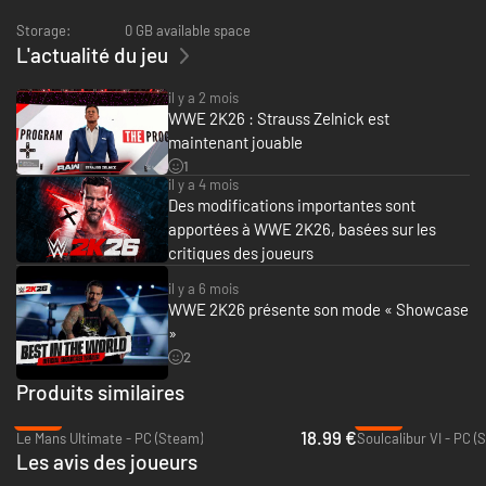
• Matt Cardona
• Torrie Wilson
Storage:
0 GB available space
• Brian Pillman
L'actualité du jeu
• La Parka
il y a 2 mois
Saison 4
WWE 2K26 : Strauss Zelnick est
• Jeff Hardy
maintenant jouable
• Matt Hardy
• Jelly Roll
1
il y a 4 mois
• Lady Shani
Des modifications importantes sont
Saison 5
apportées à WWE 2K26, basées sur les
• Danhausen
critiques des joueurs
• Bam Bam Bigelow
• Brie Bella
il y a 6 mois
• Pagano
WWE 2K26 présente son mode « Showcase
»
Saison 6
2
• Earthquake
• Typhoon
Produits similaires
• Royce Keys
-53%
-92%
• Octagón Jr.
18.99 €
Le Mans Ultimate - PC (Steam)
Soulcalibur VI - PC (
Les avis des joueurs
Certaines fonctionnalités du jeu, notamment le multijoueur en ligne, la