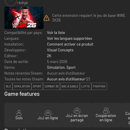
--
rédigé
Cette extension requiert le jeu de base WWE
2K26
Compatibilité par pays:
Voir la liste
Langues:
Voir les langues supportées
Installation:
Comment activer ce produit
Développeur:
Visual Concepts
Editeur:
2K
Date de sortie:
5 mars 2026
Genre:
Simulation
,
Sport
Notes récentes Steam:
Aucun avis d'utilisateur
Toutes les notes Steam:
Aucun avis d'utilisateur
(
2
)
DLC
SIMULATION
SPORT
COMBAT 3D
BAC À SABLE
LUTTE
FIGHTING
Game features
Co
JcJ en écran
Coopération
Solo
JcJ en ligne
e
partagé
en ligne