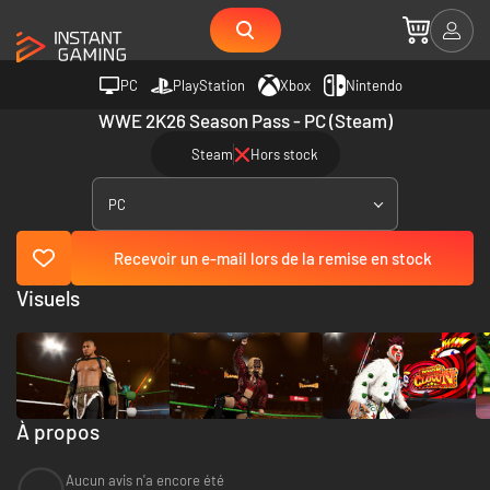
PC
PlayStation
Xbox
Nintendo
WWE 2K26 Season Pass - PC (Steam)
Steam
Hors stock
PC
Recevoir un e-mail lors de la remise en stock
Visuels
À propos
Aucun avis n'a encore été