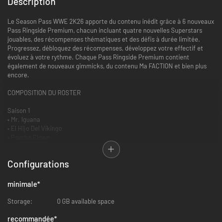
Description
Le Season Pass WWE 2K26 apporte du contenu inédit grâce à 6 nouveaux
Pass Ringside Premium, chacun incluant quatre nouvelles Superstars
jouables, des récompenses thématiques et des défis à durée limitée.
Progressez, débloquez des récompenses, développez votre effectif et
évoluez à votre rythme. Chaque Pass Ringside Premium contient
également de nouveaux gimmicks, du contenu Ma FACTION et bien plus
encore.
COMPOSITION DU ROSTER
Saison 1
• Mr. Iguana
• El Hijo Del Vikingo
• Psycho Clown
• Lady Flammer
Configurations
Saison 2
• Ax
• Smash
minimale
*
• Crush
• Kelly Kelly
Storage:
0 GB available space
Saison 3
recommandée
*