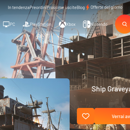
Offerte del giorno
In tendenza
Preordini
Prossime uscite
Blog
PC
PlayStation
Xbox
Nintendo
Ship Gravey
Verrai av