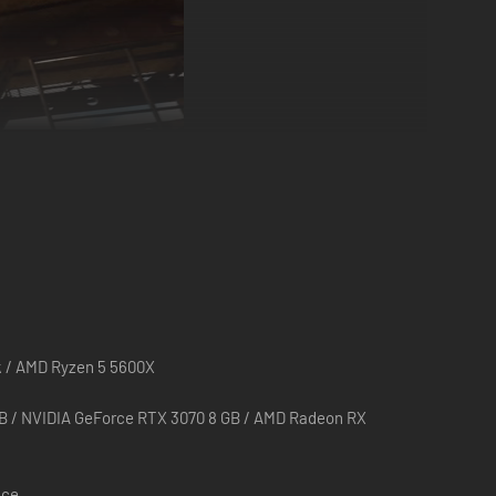
0k / AMD Ryzen 5 5600X
 GB / NVIDIA GeForce RTX 3070 8 GB / AMD Radeon RX
vanzato con l'esclusiva funzione ScrapVision. Per i lavori
le di camion, scegliendo tra rimorchi ribaltabili e pianali a
ace