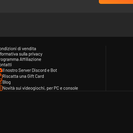
e nella fucina. Investi i tuoi sudati guadagni in uno strutturato sistema
, amplia il tuo garage e personalizza la tua casa. Ogni nuovo contratto 
ondizioni di vendita
formativa sulla privacy
rogramma Affiliazione
ontatti
Il nostro Server Discord e Bot
Riscatta una Gift Card
Blog
Novità sui videogiochi, per PC e console