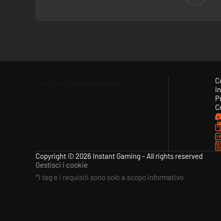
rapide fuori sede in luoghi chiusi. Trasforma le materie prim
magazzino, assumi lavoratori per far funzionare i macchinari
C
In
P
C
Copyright © 2026 Instant Gaming - All rights reserved
Gestisci i cookie
*I tag e i requisiti sono solo a scopo informativo