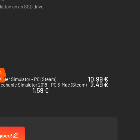
ation on an SSD drive
%
%
10.99 €
ealer Simulator - PC (Steam)
2.49 €
echanic Simulator 2018 - PC & Mac (Steam)
1.59 €
gioco!
ffronta dinamiche missioni secondarie o lanciati in missioni