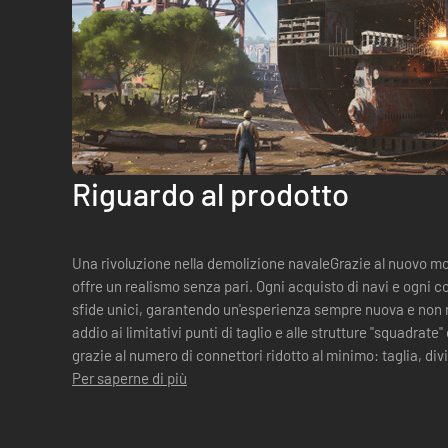
Riguardo al prodotto
Una rivoluzione nella demolizione navaleGrazie al nuovo m
offre un realismo senza pari. Ogni acquisto di navi e ogni c
sfide unici, garantendo un'esperienza sempre nuova e non rip
addio ai limitativi punti di taglio e alle strutture "squadrate"
grazie al numero di connettori ridotto al minimo: taglia, di
maggiore cont...
Per saperne di più