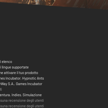
i elenco
i lingue supportate
e attivare il tuo prodotto
es Incubator
,
Hypnotic Ants
yWay S.A.
,
Games Incubator
6
entura
,
Indies
,
Simulazione
suna recensione degli utenti
suna recensione degli utenti