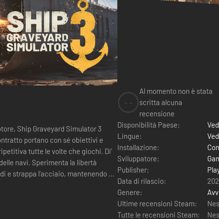
Al momento non è stata
--
scritta alcuna
recensione
Disponibilità Paese:
Ved
otore, Ship Graveyard Simulator 3
Lingue:
Ved
ontratto portano con sé obiettivi e
Installazione:
Com
etitiva tutte le volte che giochi. Di'
Sviluppatore:
Gam
 delle navi. Sperimenta la libertà
Publisher:
Pla
vidi e strappa l'acciaio, mantenendo un
Data di rilascio:
202
Genere:
Avv
Ultime recensioni Steam:
Nes
Tutte le recensioni Steam:
Nes