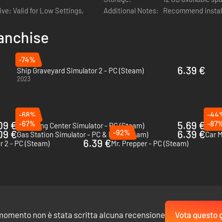
e; Valid for Low Settings,
Additional Notes:
Recommend install
ranchise
-74%
6.39 €
Ship Graveyard Simulator 2 - PC (Steam)
2023
-68%
-44
09 €
-67%
5.69 €
-87
Recycling Center Simulator - PC (Steam)
Car D
09 €
-92%
6.39 €
Gas Station Simulator - PC & Mac (Steam)
Car M
6.39 €
r 2 - PC (Steam)
Mr. Prepper - PC (Steam)
iti!
momento non è stata scritta alcuna recensione
Vota questo 
ne e una città vivace e semi-aperta. Incontra personaggi non giocanti, a