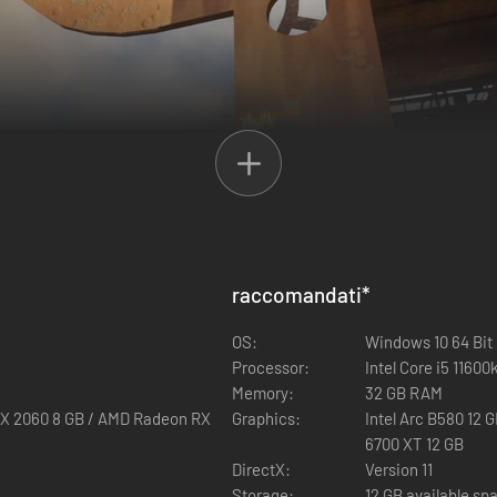
raccomandati
*
OS:
Windows 10 64 Bit
Processor:
Intel Core i5 1160
ate
Memory:
32 GB RAM
RTX 2060 8 GB / AMD Radeon RX
Graphics:
Intel Arc B580 12
tenziati, ad esempio con la nuova funzionalità delle funi, uno scanner a
6700 XT 12 GB
hi pesanti. Trasporta il tuo bottino utilizzando una flotta personalizzabi
DirectX:
Version 11
o non necessariamente termina nella darsena...
Storage:
12 GB available sp