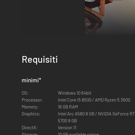
Requisiti
minimi
*
OS:
Windows 10 64bit
Processor:
Intel Core i5 8500 / AMD Ryzen 5 3600
Macchinari pesanti e attrezzature miglior
Memory:
16 GB RAM
Graphics:
Intel Arc A580 8 GB / NVIDIA GeForce 
Gli strumenti a tua disposizione sono stati notevolmente po
5700 8 GB
più impegnativi, prendi il controllo della nuova gru per caric
DirectX:
Version 11
seconda del tipo di rottami che hai nel camion. Ma il lavor
Storage:
10 GB available space