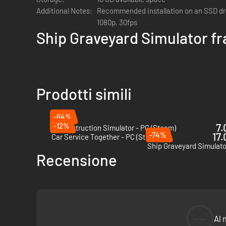
Additional Notes:
Recommended installation on an SSD driv
1080p, 30fps
Ship Graveyard Simulator f
Prodotti simili
-64%
-12%
7.
Deconstruction Simulator - PC (Steam)
-74%
17.
Car Service Together - PC (Steam)
Ship Graveyard Simulato
Recensione
Il mondo oltre il porto - Esplora ed espand
--
Al 
Scopri la vastità del gioco attraverso le tentacolari darse