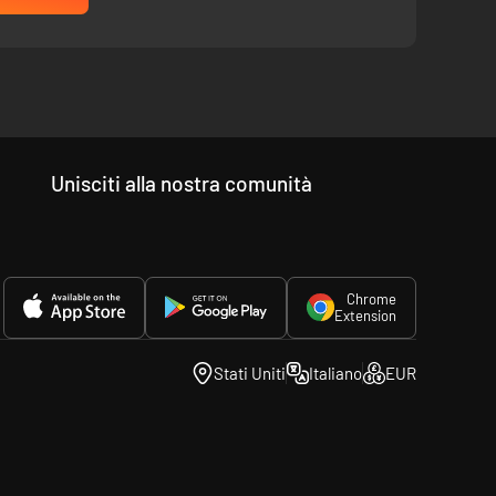
 di progressi: gestisci la crescente capacità del tuo
porta con sé obiettivi e sfide diversi!
Unisciti alla nostra comunità
Chrome
Extension
Stati Uniti
Italiano
EUR