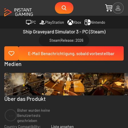
PC
PlayStation
Xbox
Nintendo
Ship Graveyard Simulator 3 - PC (Steam)
Steam
Release: 2026
E-Mail Benachrichtigung, sobald vorbestellbar
Medien
Über das Produkt
Bisher wurden keine
--
Benutzertests
geschrieben
Country Compatibility:
Liste ansehen