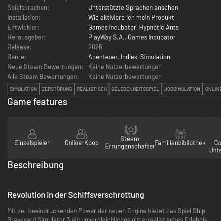
Spielsprachen:
Unterstützte Sprachen ansehen
Installation:
Wie aktiviere ich mein Produkt
Entwickler:
Games Incubator
,
Hypnotic Ants
Herausgeber:
PlayWay S.A.
,
Games Incubator
Release:
2026
Genre:
Abenteuer
,
Indies
,
Simulation
Neue Steam Bewertungen:
Keine Nutzerbewertungen
Alle Steam Bewertungen:
Keine Nutzerbewertungen
SIMULATION
ZERSTÖRUNG
REALISTISCH
GELEGENHEITSSPIEL
JOBSIMULATION
ONLIN
Game features
Steam-
Einzelspieler
Online-Koop
Familienbibliothek
Co
Errungenschaften
Unt
Beschreibung
Revolution in der Schiffsverschrottung
Mit der beeindruckenden Power der neuen Engine bietet das Spiel Ship
Graveyard Simulator 3 ein unvergleichliches ultra-realistisches Erlebnis.