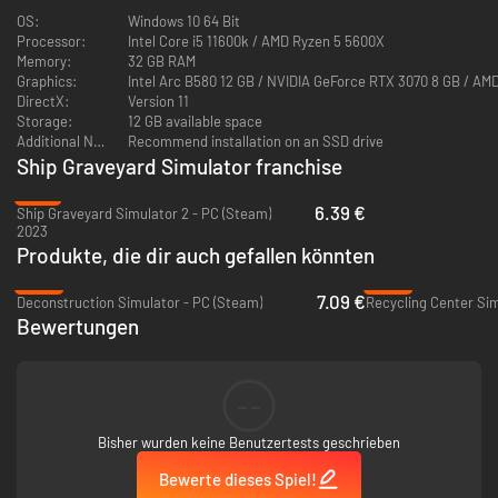
Schwerlastkran einsetzen. Transportiere deine Ladungen mit einer
OS:
Windows 10 64 Bit
individuell einstellbaren Lkw-Flotte und wähle je nach Art des Schrotts
Processor:
Intel Core i5 11600k / AMD Ryzen 5 5600X
zwischen Kippaufliegern und Pritschenaufliegern. Doch die Arbeit endet
Memory:
32 GB RAM
nicht am Hafen...
Graphics:
Intel Arc B580 12 GB / NVIDIA GeForce RTX 3070 8 GB / A
DirectX:
Version 11
Storage:
12 GB available space
Additional Notes:
Recommend installation on an SSD drive
Ship Graveyard Simulator franchise
-74%
6.39 €
Ship Graveyard Simulator 2 - PC (Steam)
2023
Produkte, die dir auch gefallen könnten
-64%
-66%
7.09 €
Deconstruction Simulator - PC (Steam)
Recycling Center Sim
Bewertungen
Die Welt jenseits des Hafens – auf mit Erkunden und
Erweitern!
Erlebe die gewaltige Dimension des Spiels in weitläufigen Hafen und einer
--
lebendigen, halb-offenen Stadt. Triff NPCs, nimm an dynamischen
Nebenquests teil oder stürze dich in schnelle Außeneinsätze an
Bisher wurden keine Benutzertests geschrieben
geschlossenen Einsatzorten. Verarbeite Rohstoffe in der Schmiede.
Investiere dein hart verdientes Geld in ein tiefgehendes
Bewerte dieses Spiel!
Fortschrittssystem: Verwalte deine wachsende Lagerkapazität, stelle