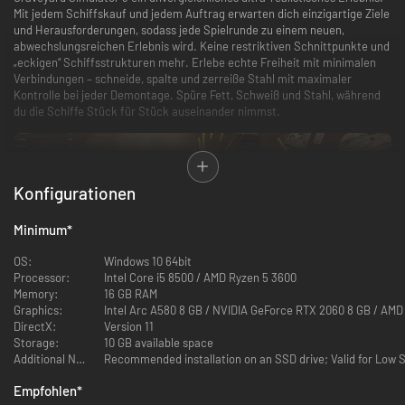
Mit jedem Schiffskauf und jedem Auftrag erwarten dich einzigartige Ziele
und Herausforderungen, sodass jede Spielrunde zu einem neuen,
abwechslungsreichen Erlebnis wird. Keine restriktiven Schnittpunkte und
„eckigen“ Schiffsstrukturen mehr. Erlebe echte Freiheit mit minimalen
Verbindungen – schneide, spalte und zerreiße Stahl mit maximaler
Kontrolle bei jeder Demontage. Spüre Fett, Schweiß und Stahl, während
du die Schiffe Stück für Stück auseinander nimmst.
Konfigurationen
Minimum
*
OS:
Windows 10 64bit
Processor:
Intel Core i5 8500 / AMD Ryzen 5 3600
Memory:
16 GB RAM
Graphics:
Intel Arc A580 8 GB / NVIDIA GeForce RTX 2060 8 GB / AM
DirectX:
Version 11
Schwere Maschinen & verbesserte Ausrüstung
Storage:
10 GB available space
Dein Werkzeugarsenal wurde massiv verbessert, z. B. mit einer neuen
Additional Notes:
Recommended installation on an SSD drive; Valid for Low S
Seilfunktion und einem fortschrittlichen Scanner mit einzigartiger
Empfohlen
*
ScrapVision. Bei den größten Aufträgen kannst du den neuen