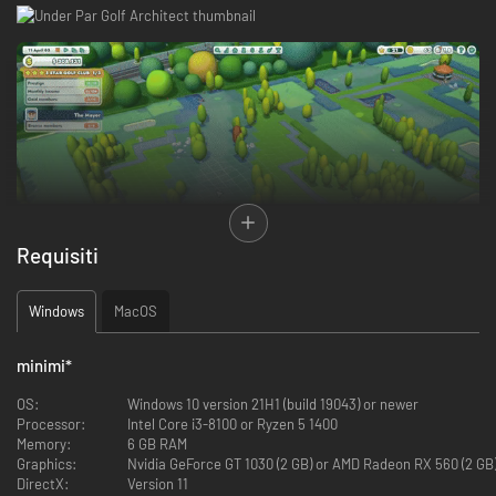
Requisiti
Windows
MacOS
Progetta
campi da golf di livello mondiale terraformando terreni
accidentati in fairway lussureggianti e green curati per garantire drive
minimi
*
fluidi e putt perfetti. Alza e abbassa il terreno e traccia il percorso di
fiumi e laghi per creare paesaggi mozzafiato per stupire i golfisti. Ogni
OS:
Windows 10 version 21H1 (build 19043) or newer
campo che crei è un capolavoro in attesa di essere giocato!
Processor:
Intel Core i3-8100 or Ryzen 5 1400
Memory:
6 GB RAM
Graphics:
Nvidia GeForce GT 1030 (2 GB) or AMD Radeon RX 560 (2 GB)
DirectX:
Version 11