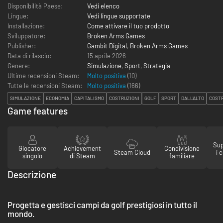
Disponibilità Paese:
Vedi elenco
Lingue:
Vedi lingue supportate
Installazione:
Come attivare il tuo prodotto
Sviluppatore:
Broken Arms Games
Publisher:
Gambit Digital
,
Broken Arms Games
Data di rilascio:
15 aprile 2026
Genere:
Simulazione
,
Sport
,
Strategia
Ultime recensioni Steam:
Molto positiva
(10)
Tutte le recensioni Steam:
Molto positiva
(
166
)
SIMULAZIONE
ECONOMIA
CAPITALISMO
COSTRUZIONI
GOLF
SPORT
DALL'ALTO
COSTR
Game features
Sup
Giocatore
Achievement
Condivisione
Steam Cloud
i 
singolo
di Steam
familiare
Descrizione
Progetta e gestisci campi da golf prestigiosi in tutto il
mondo.