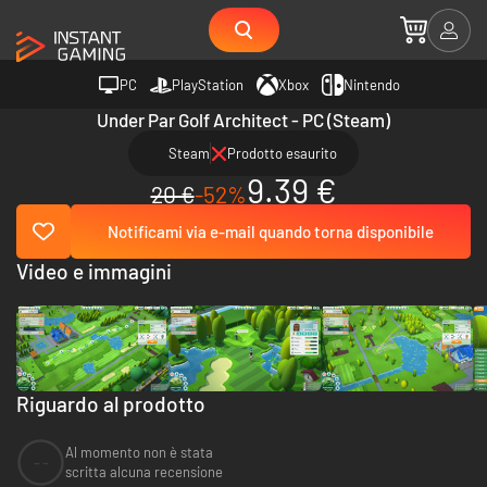
PC
PlayStation
Xbox
Nintendo
Under Par Golf Architect - PC (Steam)
Steam
Prodotto esaurito
9.39 €
20 €
-52%
Notificami via e-mail quando torna disponibile
Video e immagini
Riguardo al prodotto
Al momento non è stata
--
scritta alcuna recensione