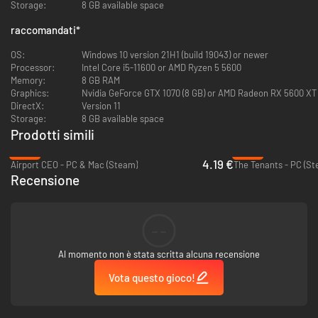
Storage:
8 GB available space
raccomandati
*
OS:
Windows 10 version 21H1 (build 19043) or newer
Processor:
Intel Core i5-11600 or AMD Ryzen 5 5600
Memory:
8 GB RAM
Graphics:
Nvidia GeForce GTX 1070 (8 GB) or AMD Radeon RX 5600 XT (6
DirectX:
Version 11
Storage:
8 GB available space
Prodotti simili
-83%
-89%
4.19 €
Airport CEO - PC & Mac (Steam)
The Tenants - PC (St
Costruisci
il tuo paradiso del golf per mantenere i tuoi giocatori felici con
Recensione
bar, piscine, ristoranti e strutture per l'allenamento. Assumi il personale
giusto per garantire servizi di altissima qualità. Gestisci saggiamente il
tuo budget mentre espandi il tuo campo con nuove buche e strutture,
bilanciando le esigenze economiche con la ricerca della perfezione
--
golfistica. L'abbonamento dei golfisti garantirà il tuo profitto e la crescita
del tuo golf club!
Al momento non è stata scritta alcuna recensione
Vota questo gioco!