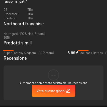
raccomandati
*
will challenge others and defend its own strength. Only the most cunning
Warchiefs will lead their clan to glory.
OS:
TBA
Processor:
TBA
Graphics:
TBA
Northgard franchise
Northgard - PC & Mac (Steam)
2018
Prodotti simili
-65%
-39%
6.99 €
Super Fantasy Kingdom - PC (Steam)
Backpack Battles - 
Recensione
--
Al momento non è stata scritta alcuna recensione
Vota questo gioco!