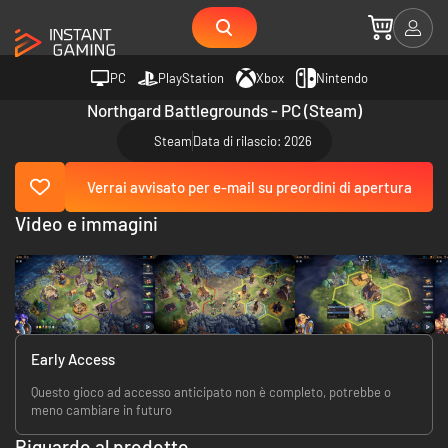
PC
PlayStation
Xbox
Nintendo
Northgard Battlegrounds - PC (Steam)
Steam
Data di rilascio: 2026
Verrai avvisato per e-mail su preordini di apertura
Video e immagini
Early Access
Questo gioco ad accesso anticipato non è completo, potrebbe o
meno cambiare in futuro
Riguardo al prodotto