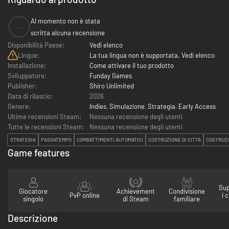
Al momento non è stata
--
scritta alcuna recensione
Disponibilità Paese:
Vedi elenco
Lingue:
La tua lingua non è supportata. Vedi elenco
Installazione:
Come attivare il tuo prodotto
Sviluppatore:
Funday Games
Publisher:
Shiro Unlimited
Data di rilascio:
2026
Genere:
Indies
,
Simulazione
,
Strategia
,
Early Access
Ultime recensioni Steam:
Nessuna recensione degli utenti
Tutte le recensioni Steam:
Nessuna recensione degli utenti
STRATEGIA
PASSATEMPO
COMBATTIMENTI AUTOMATICI
COSTRUZIONE DI CITTÀ
COSTRUZI
Game features
Sup
Giocatore
Achievement
Condivisione
PvP online
i 
singolo
di Steam
familiare
Descrizione