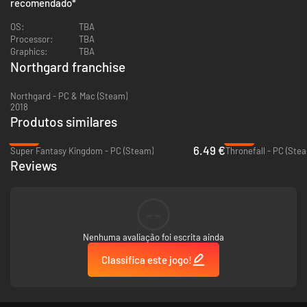
recomendado
*
will challenge others and defend its own strength. Only the most cunning
Warchiefs will lead their clan to glory.
OS:
TBA
Processor:
TBA
Graphics:
TBA
Northgard franchise
Northgard - PC & Mac (Steam)
2018
Produtos similares
-68%
-60%
6.49 €
Super Fantasy Kingdom - PC (Steam)
Thronefall - PC (Ste
Reviews
--
Nenhuma avaliação foi escrita ainda
Classifica este jogo!
Shape your village with strategic precision. Each turn, decide how your