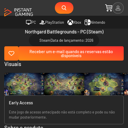
PC
PlayStation
Xbox
Nintendo
Northgard Battlegrounds - PC (Steam)
Steam
Data de lançamento: 2026
Receber um e-mail quando as reservas estão
disponíveis
Visuais
Early Access
Este jogo de acesso antecipado não está completo e pode ou não
mudar posteriormente.
Sobre o produto