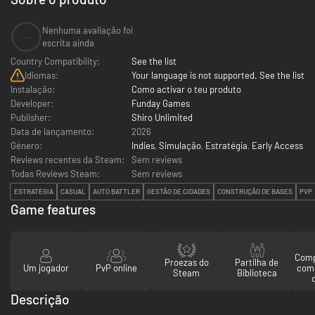
Nenhuma avaliação foi
--
escrita ainda
Country Compatibility:
See the list
Idiomas:
Your language is not supported. See the list
Instalação:
Como activar o teu produto
Developer:
Funday Games
Publisher:
Shiro Unlimited
Data de lançamento:
2026
Género:
Indies
,
Simulação
,
Estratégia
,
Early Access
Reviews recentes da Steam:
Sem reviews
Todas Reviews Steam:
Sem reviews
ESTRATÉGIA
CASUAL
AUTO BATTLER
GESTÃO DE CIDADES
CONSTRUÇÃO DE BASES
PVP
Game features
Comp
Proezas do
Partilha de
Um jogador
PvP online
com
Steam
Biblioteca
Descrição