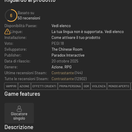
Basato su
6
50 recensioni
Disponibilità Paese:
Vedi elenco
Lingue:
La tua lingua non è supportata. Vedi elenco
Installazione:
Come attivare il tuo prodotto
Voto:
PEGI 18
Sviluppatore:
The Chinese Room
Publisher:
Paradox Interactive
Data di rilascio:
20 ottobre 2025
Genere:
Azione
,
RPG
Ultime recensioni Steam:
Contrastante
(144)
Tutte le recensioni Steam:
Contrastante
(
12902
)
VAMPIRI
AZIONE
EFFETTI CRUENTI
PRIMA PERSONA
GDR
VIOLENZA
MONDO APERTO
Game features
Giocatore
singolo
Descrizione