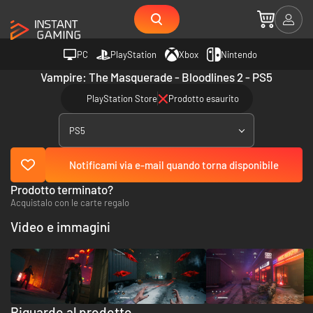
PC
PlayStation
Xbox
Nintendo
Vampire: The Masquerade - Bloodlines 2 - PS5
PlayStation Store
Prodotto esaurito
PS5
Notificami via e-mail quando torna disponibile
Prodotto terminato?
Acquistalo con le carte regalo
Video e immagini
Riguardo al prodotto