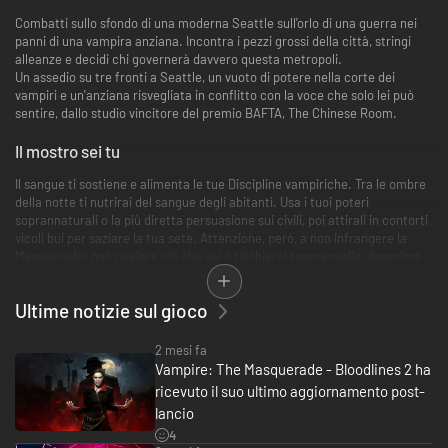
Combatti sullo sfondo di una moderna Seattle sull'orlo di una guerra nei
panni di una vampira anziana. Incontra i pezzi grossi della città, stringi
alleanze e decidi chi governerà davvero questa metropoli.
Un assedio su tre fronti a Seattle, un vuoto di potere nella corte dei
vampiri e un'anziana risvegliata in conflitto con la voce che solo lei può
sentire, dallo studio vincitore del premio BAFTA, The Chinese Room.
Il mostro sei tu
Il sangue ti sostiene e alimenta le tue Discipline vampiriche. Tra le ombre
della notte ti nutrirai del sangue degli abitanti. Usa i tuoi poteri
soprannaturali o la più diretta persuasione sui civili, poi attirali in contorti
vicoli bui per saziare la tua sete. Attenzione, però, a non infrangere la
Masquerade: non rivelare ciò che sei o rischierai rappresaglie, dapprima
da parte delle forze dell'ordine e poi... beh, ricorda che nella notte il caos
non è una tua esclusiva.
Ultime notizie sul gioco
Goditi combattimenti viscerali e coinvolgenti, che premiano stili di gioco e
approcci completamente diversi in base al clan di vampiri scelto. Ti
getterai nella mischia con colpi soprannaturali, arringherai proseliti da
2 mesi fa
lontano o riequilibrerai le tue probabilità di sopravvivenza sfoltendo il
Vampire: The Masquerade - Bloodlines 2 ha
branco come i predatori alpha? Questi sono solo alcuni degli stili di gioco
ricevuto il suo ultimo aggiornamento post-
supportati dai vari clan disponibili.
lancio
4
Un Mondo di Tenebra