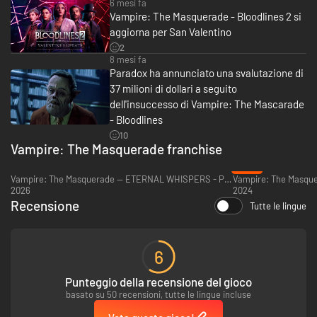
6 mesi fa
Vampire: The Masquerade - Bloodlines 2 si
Immergiti nel Mondo di Tenebra e compi la scalata nella società vampirica
o opponiti a essa. Vivi Seattle: una città ricolma di fazioni e di figure
aggiorna per San Valentino
tanto attraenti quanto pericolose, per non parlare dei mortali in gioco in
2
uno scontro di potere che neppure conoscono. In questo seguito di un
8 mesi fa
grande classico, le tue scelte e i complotti determineranno gli equilibri del
Paradox ha annunciato una svalutazione di
potere e il futuro della città e dei suoi abitanti.
37 milioni di dollari a seguito
dell'insuccesso di Vampire: The Mascarade
- Bloodlines
10
Vampire: The Masquerade franchise
-35%
Vampire: The Masquerade — ETERNAL WHISPERS - PC (Steam)
2026
2024
Recensione
Tutte le lingue
6
Punteggio della recensione del gioco
basato su 50 recensioni, tutte le lingue incluse