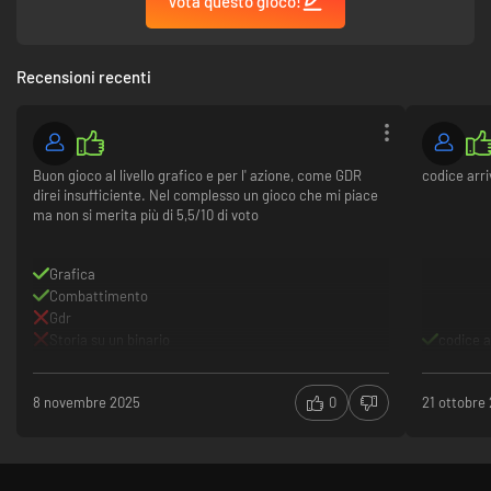
Vota questo gioco!
Recensioni recenti
Buon gioco al livello grafico e per l' azione, come GDR
codice ar
direi insufficiente. Nel complesso un gioco che mi piace
ma non si merita più di 5,5/10 di voto
Grafica
Combattimento
Gdr
Storia su un binario
codice 
8 novembre 2025
0
21 ottobre