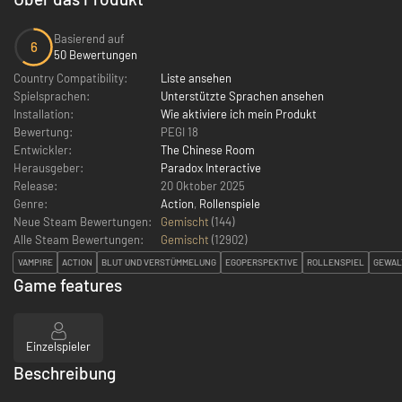
Basierend auf
6
50 Bewertungen
Country Compatibility:
Liste ansehen
Spielsprachen:
Unterstützte Sprachen ansehen
Installation:
Wie aktiviere ich mein Produkt
Bewertung:
PEGI 18
Entwickler:
The Chinese Room
Herausgeber:
Paradox Interactive
Release:
20 Oktober 2025
Genre:
Action
,
Rollenspiele
Neue Steam Bewertungen:
Gemischt
(144)
Alle Steam Bewertungen:
Gemischt
(
12902
)
VAMPIRE
ACTION
BLUT UND VERSTÜMMELUNG
EGOPERSPEKTIVE
ROLLENSPIEL
GEWAL
Game features
Einzelspieler
Beschreibung