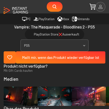
PC
PlayStation
Xbox
Nintendo
Vampire: The Masquerade - Bloodlines 2 - PS5
PlayStation Store
Ausverkauft
PS5
Mailt mir, wenn das Produkt wieder verfügbar ist
Produkt nicht verfügbar?
Mit Gift Cards kaufen
Medien
Über das Produkt