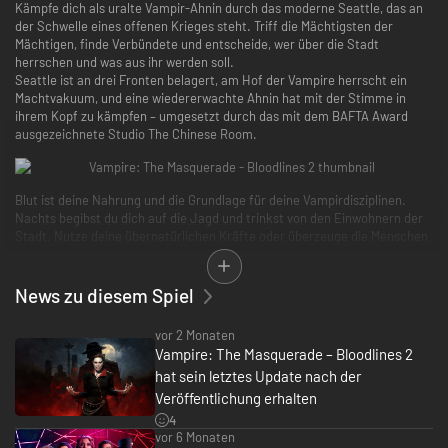
Kämpfe dich als uralte Vampir-Ahnin durch das moderne Seattle, das an
der Schwelle eines offenen Krieges steht. Triff die Mächtigsten der
Mächtigen, finde Verbündete und entscheide, wer über die Stadt
herrschen und was aus ihr werden soll.
Seattle ist an drei Fronten belagert, am Hof der Vampire herrscht ein
Machtvakuum, und eine wiedererwachte Ahnin hat mit der Stimme in
ihrem Kopf zu kämpfen – umgesetzt durch das mit dem BAFTA Award
ausgezeichnete Studio The Chinese Room.
Blut ist deine Nahrung und die Grundlage für deine Vampirdisziplinen.
Nachts begibst du dich auf die Jagd und trinkst von den Einwohnern der
Stadt. Nutze deine übernatürlichen Kräfte oder überzeuge die Menschen
mit anderen Mitteln, dir tief in eine dunkle Gasse zu folgen, um deinen
Durst zu stillen. Doch hüte dich davor, die Maskerade zu brechen: Gib
niemals preis, was du bist, sonst riskierst du Repressalien – zunächst von
News zu diesem Spiel
der Polizei und dann, nun ja, du bist nicht das einzige Ungeheuer, das
nachts sein Unwesen treibt.
vor 2 Monaten
Erlebe packende, immersive Kämpfe, die je nach deiner Wahl des
Vampire: The Masquerade – Bloodlines 2
Vampirclans völlig verschiedene Spielstile und -ansätze belohnen. Stürze
hat sein letztes Update nach der
dich mit übernatürlich verstärkten Fäusten ins Kampfgetümmel, halte
Veröffentlichung erhalten
aus der Ferne eine Standpauke oder nimm deine Rolle als Raubtier an der
Spitze der Nahrungskette ein und dünne die Herde aus, um so deine
4
Chancen zu verbessern. Die Wahl deines Clans ermöglicht dir diese
vor 6 Monaten