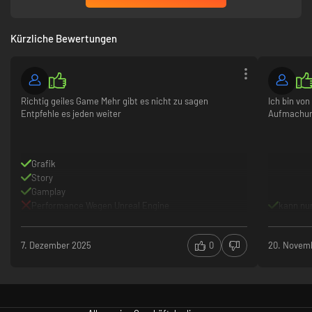
Kürzliche Bewertungen
Richtig geiles Game Mehr gibt es nicht zu sagen
Ich bin von
Entpfehle es jeden weiter
Aufmachung
Grafik
Story
Gamplay
Performance Wegen Unreal Engine
kann nur
7. Dezember 2025
0
20. Novem