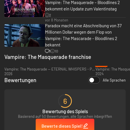
Spielstile und mehr.
Vampire: The Masquerade – Bloodlines 2
bekommt ein Update zum Valentinstag
2
vor 8 Monaten
Betritt die Welt der Dunkelheit und steige in der Vampirgesellschaft auf
Paradox macht eine Abschreibung von 37
oder rebelliere dagegen. Erlebe Seattle, eine Stadt voller faszinierender
und gefährlicher Charaktere und Fraktionen, ganz zu schweigen von den
Millionen Dollar wegen dem Flop von
Menschen, deren Leben in diesem Machtkampf, von dem sie nichts ahnen,
Vampire: The Mascarade - Bloodlines 2
auf dem Spiel steht. Bei dieser Fortsetzung des Kulthits wirken sich deine
bekannt
Entscheidungen, Pläne und Intrigen auf das Kräftegleichgewicht und auf
1
10
das Schicksal der Stadt und ihrer Bewohner aus.
Vampire: The Masquerade franchise
-35%
Vampire: The Masquerade — ETERNAL WHISPERS - PC (Steam)
2026
2024
Bewertungen
Alle Sprachen
6
Bewertung des Spiels
Basierend auf 50 Bewertungen, alle Sprachen inbegriffen
Bewerte dieses Spiel!