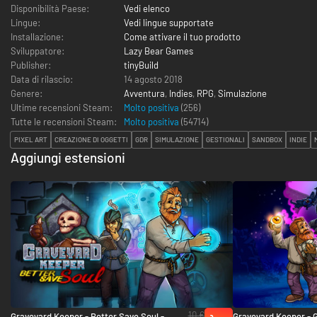
Disponibilità Paese:
Vedi elenco
Lingue:
Vedi lingue supportate
Installazione:
Come attivare il tuo prodotto
Sviluppatore:
Lazy Bear Games
Publisher:
tinyBuild
Data di rilascio:
14 agosto 2018
Genere:
Avventura
,
Indies
,
RPG
,
Simulazione
Ultime recensioni Steam:
Molto positiva
(256)
Tutte le recensioni Steam:
Molto positiva
(
54714
)
PIXEL ART
CREAZIONE DI OGGETTI
GDR
SIMULAZIONE
GESTIONALI
SANDBOX
INDIE
Aggiungi estensioni
10 €
Graveyard Keeper - Better Save Soul -
Graveyard Keeper - 