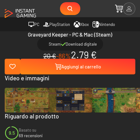
PC
PlayStation
Xbox
Nintendo
Graveyard Keeper - PC & Mac (Steam)
Steam
Download digitale
2.79 €
20 €
-86%
Aggiungi al carrello
Video e immagini
Riguardo al prodotto
Basato su
9.5
69 recensioni