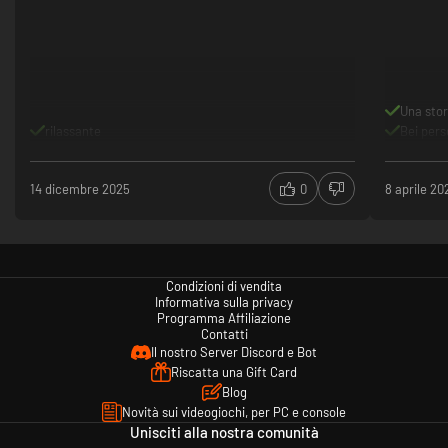
Una stor
rilassante
Bei per
14 dicembre 2025
0
8 aprile 20
Condizioni di vendita
Informativa sulla privacy
Programma Affiliazione
Contatti
Il nostro Server Discord e Bot
Riscatta una Gift Card
Blog
Novità sui videogiochi, per PC e console
Unisciti alla nostra comunità