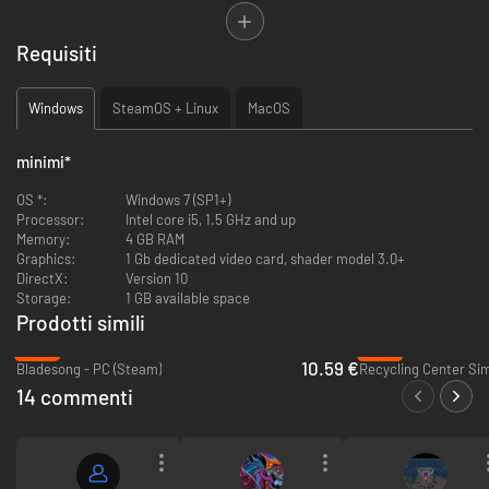
da offrire.
* Missioni e cadaveri. Questi cadaveri non hanno bisogno di tutti quegli
Requisiti
organi, vero? Perché non li macini per venderli al macellaio locale?
Oppure puoi prendere parte a vere e proprie missioni, giocatore di ruolo.
* Esplora segrete misteriose. Nessun gioco medievale sarebbe completo
Windows
SteamOS + Linux
MacOS
senza una segreta! Intraprendi un viaggio nell'ignoto, e scopri nuovi
ingredienti alchemici, che potrebbero o meno avvelenare un sacco di
abitanti dei villaggi vicini.
minimi
*
OS *:
Windows 7 (SP1+)
Processor:
Intel core i5, 1.5 GHz and up
Memory:
4 GB RAM
Graphics:
1 Gb dedicated video card, shader model 3.0+
DirectX:
Version 10
Storage:
1 GB available space
Prodotti simili
-47%
-74%
10.59 €
Bladesong - PC (Steam)
Recycling Center Sim
14 commenti