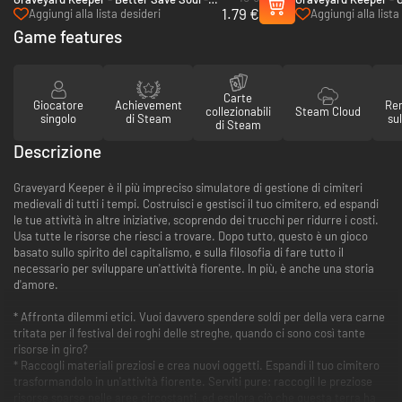
1.79 €
PC & Mac (Steam)
& Mac (Steam)
Aggiungi alla lista desideri
Aggiungi alla lista
Game features
Carte
Giocatore
Achievement
Re
collezionabili
Steam Cloud
singolo
di Steam
su
di Steam
Descrizione
Graveyard Keeper è il più impreciso simulatore di gestione di cimiteri
medievali di tutti i tempi. Costruisci e gestisci il tuo cimitero, ed espandi
le tue attività in altre iniziative, scoprendo dei trucchi per ridurre i costi.
Usa tutte le risorse che riesci a trovare. Dopo tutto, questo è un gioco
basato sullo spirito del capitalismo, e sulla filosofia di fare tutto il
necessario per sviluppare un'attività fiorente. In più, è anche una storia
d'amore.
* Affronta dilemmi etici. Vuoi davvero spendere soldi per della vera carne
tritata per il festival dei roghi delle streghe, quando ci sono così tante
risorse in giro?
* Raccogli materiali preziosi e crea nuovi oggetti. Espandi il tuo cimitero
trasformandolo in un'attività fiorente. Serviti pure: raccogli le preziose
risorse sparse nelle aree circostanti, ed esplora ciò che questa terra ha