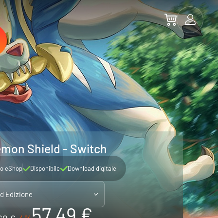
mon Shield - Switch
o eShop
Disponibile
Download digitale
ld Edizione
57.49 €