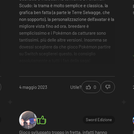
Scudo: la trama è molto semplice e classica, la
grafica ben fatta (a parte le Terre Selvagge, che
non sopporto), la personalizzazione dell'avatar è la
migliore vista fino ad ora, breedare è
semplicissimo e i Pokémon da catturare sono
tantissimi, più delle altre versioni. Insomma se
dovessi scegliere da che gioco Pokémon partire
su Switch sceglierei questo, lo consiglio
assolutamente a tutti i fan della saga!
Un'infinità di Pokémon da catturare
grande personalizzazione del proprio
personaggio
grafica bella, solo raramente carente
4 maggio 2023
Utile?
0
trama a prova di idioti
la musica delle terre selvagge mi fa impazzire
(non in positivo)
Sword Edizione
Gioco sviluppato troppo in fretta, infatti hanno