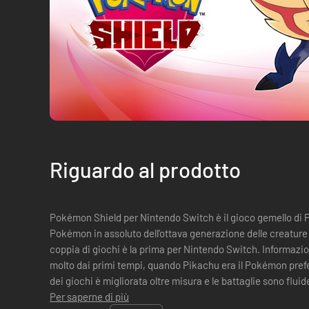
Riguardo al prodotto
Pokémon Shield per Nintendo Switch è il gioco gemello di
Pokémon in assoluto dell'ottava generazione delle creatu
coppia di giochi è la prima per Nintendo Switch. Informazioni sul gioco I Pokémon sono cambiati
molto dai primi tempi, quando Pikachu era il Pokémon prefer
dei giochi è migliorata oltre misura e le battaglie sono flui
prospettive sull'a...
Per saperne di più