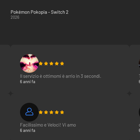
er le versioni simultanee di Pokémon, diverse per le due versioni.
Pokémon Pokopia - Switch 2
2026
 combattere molti altri allenatori forti della regione di Galar. Galar è 
tra le altre cose, il Big Ben e molte altre caratteristiche che saranno 
trodotto nei giochi Shield e Sword, e ha la pelle verde, i capelli appunt
Il servizio è ottimomi è arrio in 3 secondi.
elli blu e, come si può immaginare, è un'allenatrice di tipo acqua. Ha un
6 anni fa
to è una Gym Leader nel gioco Pokémon Sword. Come si può immaginare
igi e un'espressione molto seria!
ende un serio avversario per un aspirante allenatore. Sembra piuttosto in
creature di tipo fantasma. Ha i capelli neri che gli cadono sul viso e in
Facilissimo e Veloci! Vi amo
to su Instant Gaming a una piccolissima parte del suo prezzo al dettagl
6 anni fa