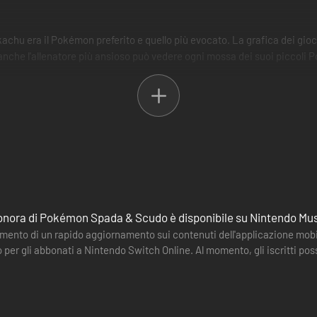
hu era il Pokémon preferito e quello più evocato. La grafica dei giochi
 anche l'allenatore più ansioso può vedere ogni mossa dei suoi piccoli
ggiare per la terra, catturare e addestrare i Pokémon fino a quando le su
e contiene un Pokémon, la maggior parte dei quali è alto circa un piede
alcuni pezzi di ricambio vuoti per emergenze o occasioni speciali.
one, combattendo contro altri allenatori di Pokémon fino a quando non li
letare il gioco con successo.
onora di Pokémon Spada & Scudo è disponibile su Nintendo Mu
momento di un rapido aggiornamento sui contenuti dell'applicazione mob
i troveranno altrove nell'universo Pokémon. In uno dei giochi, alcuni P
lo per gli abbonati a Nintendo Switch Online. Al momento, gli iscritti
urabili dai giocatori e non potranno essere utilizzate nel gioco.
o 138…
nuta: tuttavia, la premessa del gioco rimarrà la stessa.