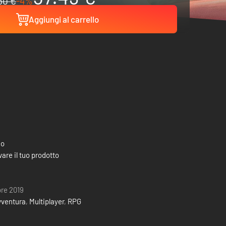
60 €
-4%
Aggiungi al carrello
co
are il tuo prodotto
re 2019
vventura
,
Multiplayer
,
RPG