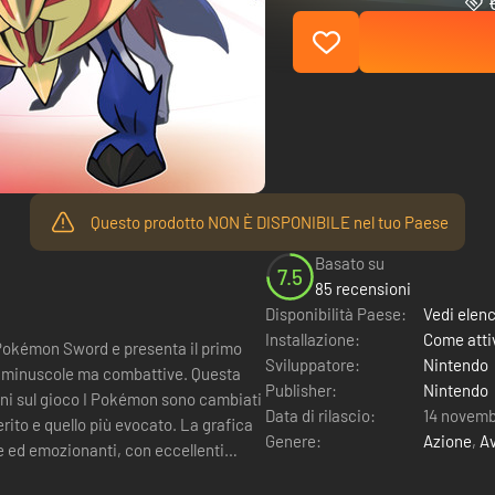
Questo prodotto NON È DISPONIBILE nel tuo Paese
Basato su
7.5
85 recensioni
Disponibilità Paese:
Vedi elen
Installazione:
Come attiv
 Pokémon Sword e presenta il primo
Sviluppatore:
Nintendo
re minuscole ma combattive. Questa
Publisher:
Nintendo
Data di rilascio:
14 novemb
ito e quello più evocato. La grafica
Genere:
Azione
,
A
de ed emozionanti, con eccellenti