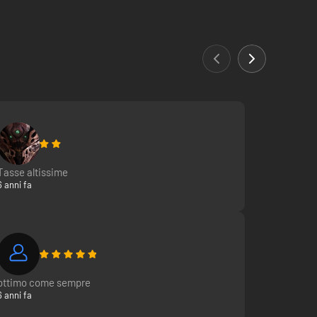
fortemente ispirato dal Regno Unito e ha un'impronta
immediatamente riconoscibili agli anglofili. Alcuni degli
iti color pesca nascosti sotto un cappello di paglia a tesa
Tasse altissime
 aspetto sportivo e ha i capelli lunghi con strisce blu
6 anni fa
, è sempre pronta per una battaglia ed è molto brava in
quietante, con una posa simile a uno zombi e rotondi occhi
dossa abiti semi-gotici per completare il suo aspetto
ottimo come sempre
io. Riceverai una chiave con la quale potrai giocare in
6 anni fa