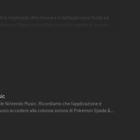
 è migliorata oltre misura e le battaglie sono fluide ed
 Pokémon. Diamo un'occhiata a cosa ti aspetta in questo
e Poké Ball (una sorta di dispositivo di archiviazione
 quando è libero) sono piene. La maggior parte degli
 avrà sconfitti tutti: a questo punto potrà accedere alla
sic
ile Nintendo Music. Ricordiamo che l'applicazione è
okémon leggendari saranno catturabili, mentre l'altro
 possono accedere alla colonna sonora di Pokémon Spada &