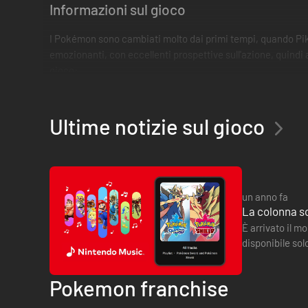
Informazioni sul gioco
I Pokémon sono cambiati molto dai primi tempi, quando Pikac
emozionanti, con eccellenti prospettive sull'azione, quindi
gioco:
Il giocatore deve prendere i suoi tre Pokémon iniziali e via
portatile per le creature che può stare in una tasca, ma ch
Ultime notizie sul gioco
allenatori porta con sé sei Poké Ball complete, insieme ad 
Il giocatore deve farsi strada attraverso tutta la competizi
Coppa dei Campioni per combattere per la gloria e per comp
un anno fa
La colonna s
Differenze tra Sword e Shield
È arrivato il 
Ogni versione del gioco offrirà Pokémon esclusivi che non s
disponibile so
conterrà comunque tali creature, ma queste non saranno catt
Scudo. Ci son
Pokemon franchise
I capi della palestra cambieranno in base alla versione otte