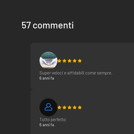
Le copertine delle due versioni sono, come sempre accade p
Allenatori da combattimento
57 commenti
Prima di arrivare alla Coppa dei Campioni, il giocatore dovrà
meravigliosamente britannica nel paesaggio, in cui vediamo, 
allenatori che il giocatore dovrà affrontare sono:
Milo: questo specialista Pokémon di tipo erba è stato in
larga
Super veloci e affidabili come sempre.
Nessa: questa allenatrice di Pokémon ha la pelle e i cap
6 anni fa
chiaro e blu scuro
Bea: questa addestratrice di Pokémon da combattimen
questo. È muscolosa e alta, con i capelli e gli occhi gr
Allister: è il capo della palestra di Galar, il che lo r
neri, ha l'aspetto adatto a un allenatore di Pokémon di 
spettrale
Tutto perfetto
Pokémon Shield per Nintendo Switch è disponibile all'acquis
6 anni fa
pochi secondi. Play smart. Pay less.