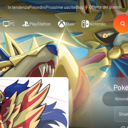
Offerte del giorno
In tendenza
Preordini
Prossime uscite
Blog
PC
PlayStation
Xbox
Nintendo
Poké
Nintend
Shie