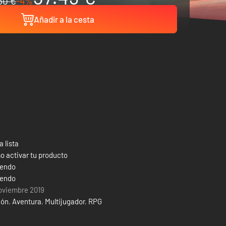
60 €
-4%
Añadir a la cesta
a lista
 activar tu producto
tendo
tendo
oviembre 2019
ión
,
Aventura
,
Multijugador
,
RPG