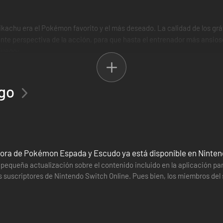
hu era el Pokémon favorito y el más deseado. La calidad de los gráfi
ente perspectiva de la acción, para que hasta el entrenador más ansi
juego:
erta de tres Pokémon iniciales y comenzar su travesía por el mundo, a
rtátil de almacenamiento que caben los bolsillos, a pesar de que en s
ego
o se encuentran fuera de ellas y andan libres por el paisaje. La mayo
encias u ocasiones especiales.
iciones, luchando contra otros entrenadores Pokémon (de los cuales a
e Campeones para luchar por la máxima gloria y la finalización exitosa
ora de Pokémon Espada y Escudo ya está disponible en Ninten
udo
 pequeña actualización sobre el contenido incluido en la aplicación p
s suscriptores de Nintendo Switch Online. Pues bien, los miembros del 
no podrás encontrar en ningún otro lugar del universo Pokémon. En un
da y Escudo.…
as, pero no las tendrá al alcance del entrenador para ser capturadas y ut
sión que adquieras: sin embargo, la premisa general del juego seguirá 