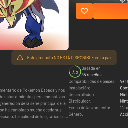
Este producto NO ESTÁ DISPONIBLE en tu país
Basada en
7.5
85 reseñas
Compatibilidad de países:
Ver l
Instalación:
Cómo
ementario de Pokémon Espada y nos
Desarrollador:
Nin
de estas diminutas pero combativas
Distribuidor:
Nin
generación de la serie principal de la
Fecha de lanzamiento:
14 n
Género:
Acc
eseado. La calidad de los gráficos del