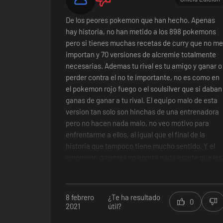
De los peores pokemon que han hecho. Apenas
hay historia, no han metido a los 898 pokemons
pero si tienes muchas recetas de curry que no m
importan y 70 versiones de alcremie totalmente
necesarias. Ademas tu rival es tu amigo y ganar o
perder contra el no te importante, no es como en
el pokemon rojo fuego o el soulsilver que si daban
ganas de ganar a tu rival. El equipo malo de esta
version tan solo son hinchas de una entrenadora
pero no hacen nada malo, no veo motivo para
enfrentarme a ellos, al igual que el final de la
historia que tampoco tiene mucho sentido. Y el
fenomeno dinamax no aporta nada aparte que las
incursiones para mi gusto estan mal hechas ya
que da igual que tu ataque le haga x4 que le vas a
quitar el mismo escudo
8 febrero
¿Te ha resultado
0
2021
útil?