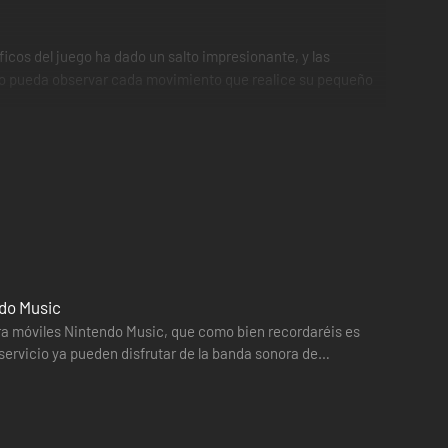
cos del juego ha dado un salto impresionante, y las
oso pueda observar cada movimiento que realice su pequeño
trapando y entrenando a más Pokémon hasta llenar sus
u interior pueden contener a un Pokémon, la mayoría de los
ría de los entrenadores llevan seis Pokébolas llenas,
hondaremos más adelante) hasta lograr vencerlos a todos:
 del juego.
do Music
ara móviles Nintendo Music, que como bien recordaréis es
servicio ya pueden disfrutar de la banda sonora de
o de los juegos, algunos de los Pokémon legendarios podrán
ilizadas en su juego.
siendo la misma.