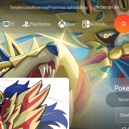
Ofertas del día
Tendencias
Reservas
Próximas salidas
Blog
PC
PlayStation
Xbox
Nintendo
Poké
Ninte
Shie