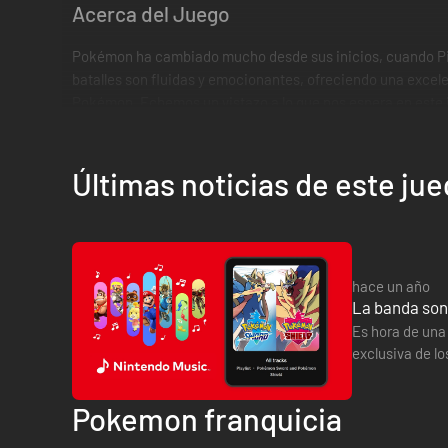
Acerca del Juego
Pokémon ha cambiado mucho desde sus inicios, cuando Pikac
batalles son fluidas y emocionantes, ofreciendo una excel
Pokémon. Echemos un vistazo a lo que nos espera en este 
El jugador debe elegir a su primer Pokémon de entre la of
Pokébolas. Las Pokébolas son una especie de dispositivo po
Últimas noticias de este ju
cuales tienen un tamaño considerablemente más grande cuand
además de algunas cuantas vacías de repuesto para emerg
El jugador debe abrirse paso a través de todas las compet
una vez hecho esto será el momento de dirigirse a la Copa d
hace un año
La banda son
Diferencias entre las versiones Espada y Esc
Es hora de una
exclusiva de lo
Cada versión del juego incluirá a Pokémon exclusivos que 
Pokémon Espa
ser atrapados, mientras que el otro incluirá a estas criatur
Pokemon franquicia
Los líderes de los gimnasios cambiarán de acuerdo a la ver