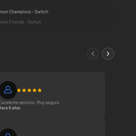
mon Champions - Switch
mon Friends - Switch
 de Galar. El diseño de Galar está fuertemente inspirado
 muchos otros que serán reconocibles al instante para los
y pelo puntiagudo de color durazno, el cual esconde bajo un
de azul claro y azul oscuro, y, como puede adivinarse por
se por el tipo de Pokémon al que entrena, siempre está
 lo más severo!
 aspirante a entrenador. Su aspecto es espeluznante, con
Excelente servicio. Muy seguro.
Un flequillo de pelo negro le cae sobre el rostro y lleva
Hace 6 años
público. Recibirás una clave oficial y podrás disfrutar del