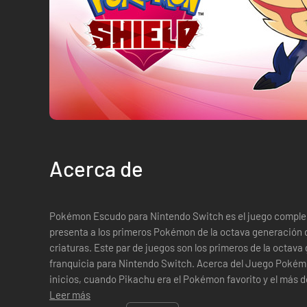
Acerca de
Pokémon Escudo para Nintendo Switch es el juego compl
presenta a los primeros Pokémon de la octava generación 
criaturas. Este par de juegos son los primeros de la octava 
franquicia para Nintendo Switch. Acerca del Juego Pokémon ha cambiado mucho desde sus
inicios, cuando Pikachu era el Pokémon favorito y el más d
juego ha dado un salto imp...
Leer más