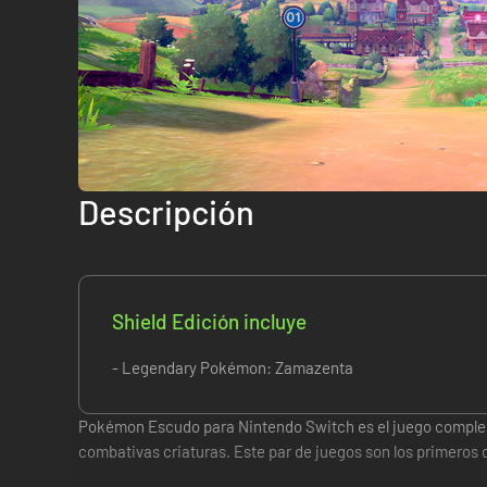
Descripción
Shield Edición incluye
- Legendary Pokémon: Zamazenta
Pokémon Escudo para Nintendo Switch es el juego complem
combativas criaturas. Este par de juegos son los primeros d