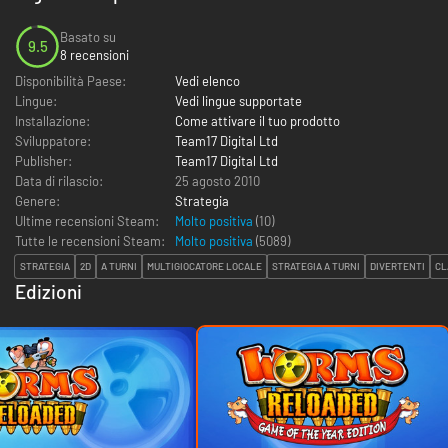
Basato su
9.5
8 recensioni
Disponibilità Paese:
Vedi elenco
Lingue:
Vedi lingue supportate
Installazione:
Come attivare il tuo prodotto
Sviluppatore:
Team17 Digital Ltd
Publisher:
Team17 Digital Ltd
Data di rilascio:
25 agosto 2010
Genere:
Strategia
Ultime recensioni Steam:
Molto positiva
(10)
Tutte le recensioni Steam:
Molto positiva
(
5089
)
STRATEGIA
2D
A TURNI
MULTIGIOCATORE LOCALE
STRATEGIA A TURNI
DIVERTENTI
CL
Edizioni