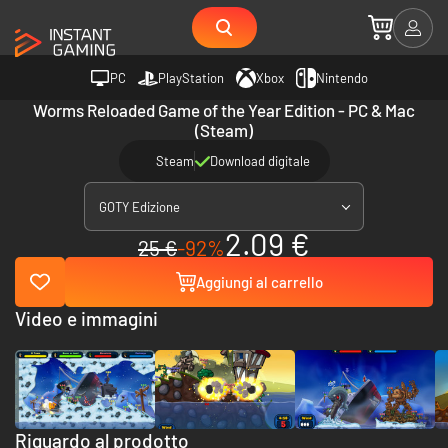
PC
PlayStation
Xbox
Nintendo
Worms Reloaded Game of the Year Edition - PC & Mac
(Steam)
Steam
Download digitale
GOTY Edizione
2.09 €
25 €
-92%
Aggiungi al carrello
Video e immagini
Riguardo al prodotto