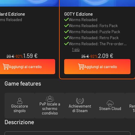
ard Edizione
GOTY Edizione
ms Reloaded
Worms Reloaded
Worms Reloaded: Forts Pack
Worms Reloaded: Puzzle Pack
Worms Reloaded: Retro Pack
Worms Reloaded: The Pre-order
1 più
Forts and Hats DLC Pack
1.59 €
2.09 €
20 €
-92%
25 €
-92%
Aggiungi al carrello
Aggiungi al carrello
Game features
PvP locale a
Giocatore
Achievement
Re
schermo
Steam Cloud
singolo
di Steam
T
condiviso
Descrizione