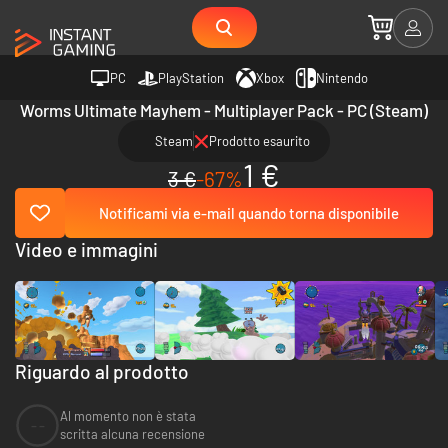
PC
PlayStation
Xbox
Nintendo
Worms Ultimate Mayhem - Multiplayer Pack - PC (Steam)
Steam
Prodotto esaurito
1 €
3 €
-67%
Notificami via e-mail quando torna disponibile
Video e immagini
Riguardo al prodotto
Al momento non è stata
--
scritta alcuna recensione