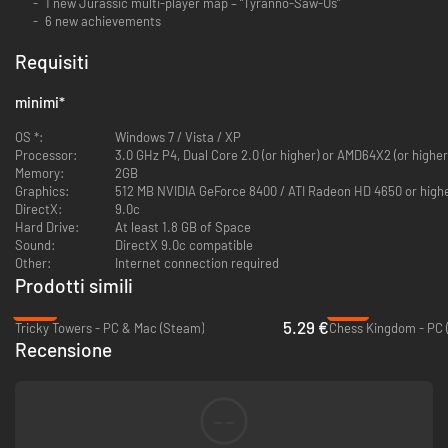
1 new Jurassic multi-player map – “Tyranno-Saw-Us”
6 new achievements
Requisiti
minimi
*
OS *:
Windows 7 / Vista / XP
Processor:
3.0 GHz P4, Dual Core 2.0 (or higher) or AMD64X2 (or higher
Memory:
2GB
Graphics:
512 MB NVIDIA GeForce 8400 / ATI Radeon HD 4650 or high
DirectX:
9.0c
Hard Drive:
At least 1.8 GB of Space
Sound:
DirectX 9.0c compatible
Other:
Internet connection required
Prodotti simili
-65%
-74%
5.29 €
Tricky Towers - PC & Mac (Steam)
Chess Kingdom - PC 
Recensione
--