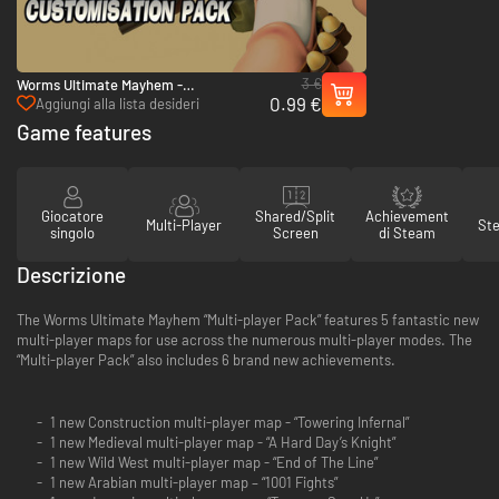
3 €
Worms Ultimate Mayhem -
0.99 €
Customization Pack - PC (Steam)
Aggiungi alla lista desideri
Game features
Giocatore
Shared/Split
Achievement
Multi-Player
St
singolo
Screen
di Steam
Descrizione
The Worms Ultimate Mayhem “Multi-player Pack” features 5 fantastic new
multi-player maps for use across the numerous multi-player modes. The
“Multi-player Pack” also includes 6 brand new achievements.
1 new Construction multi-player map - “Towering Infernal”
1 new Medieval multi-player map - “A Hard Day’s Knight”
1 new Wild West multi-player map - “End of The Line”
1 new Arabian multi-player map – “1001 Fights”