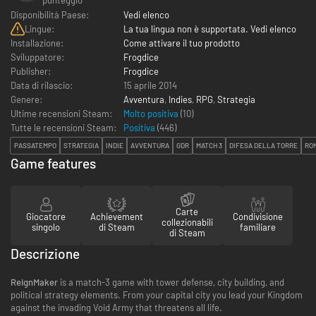
Disponibilità Paese:
Vedi elenco
Lingue:
La tua lingua non è supportata. Vedi elenco
Installazione:
Come attivare il tuo prodotto
Sviluppatore:
Frogdice
Publisher:
Frogdice
Data di rilascio:
15 aprile 2014
Genere:
Avventura
,
Indies
,
RPG
,
Strategia
Ultime recensioni Steam:
Molto positiva
(10)
Tutte le recensioni Steam:
Positiva
(
446
)
PASSATEMPO
STRATEGIA
INDIE
AVVENTURA
GDR
MATCH 3
DIFESA DELLA TORRE
RO
Game features
Carte
Giocatore
Achievement
Condivisione
collezionabili
singolo
di Steam
familiare
di Steam
Descrizione
ReignMaker
is a match-3 game with tower defense, city building, and
political strategy elements. From your capital city you lead your Kingdom
against the invading Void Army that threatens all life.