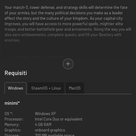
Your match-3, tower defense, and strategy skills will determine the fate
of your armies, but the many political decisions you make as a leader
affect the story and the culture of your kingdom. As your capital city
improves, you will have access to more powerful spells, mightier elite
troops, and better battlefield gear and armaments. Along the way you will
also earn achievements, complete quests, and fill your Bestiary with
enemies.
50 towers across 3 continents.
Millions of story possibilities determined by your policy choices.
Deep strategy elements.
Requisiti
4 cultural spectrums: Martial, Druidic, Elemental, Republic.
20 spells.
10 types of troops.
Windows
SteamOS + Linux
MacOS
12 implements of war.
minimi
*
ReignMaker: Saving the World One Tower at a Time.
OS *:
Windows XP
Processor:
Intel Core Duo or equivalent
Memory:
4 GB RAM
Graphics:
onboard graphics
Storage:
700 MB available space