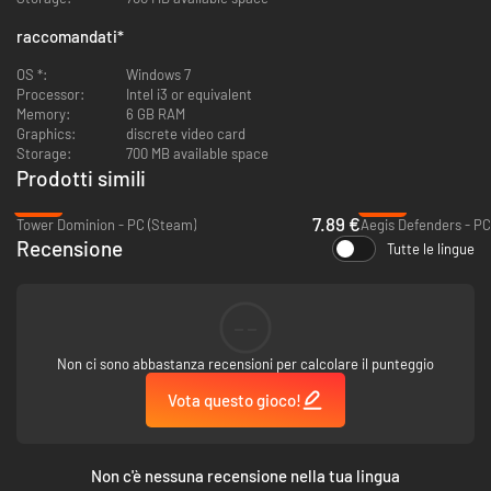
raccomandati
*
OS *:
Windows 7
Processor:
Intel i3 or equivalent
Memory:
6 GB RAM
Graphics:
discrete video card
Storage:
700 MB available space
Prodotti simili
-54%
-95%
7.89 €
Tower Dominion - PC (Steam)
Aegis Defenders - P
Recensione
Tutte le lingue
--
Non ci sono abbastanza recensioni per calcolare il punteggio
Vota questo gioco!
Non c'è nessuna recensione nella tua lingua