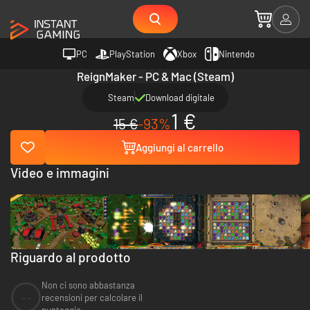
PC
PlayStation
Xbox
Nintendo
ReignMaker - PC & Mac (Steam)
Steam
Download digitale
1 €
15 €
-93%
Aggiungi al carrello
Video e immagini
Riguardo al prodotto
Non ci sono abbastanza
--
recensioni per calcolare il
punteggio