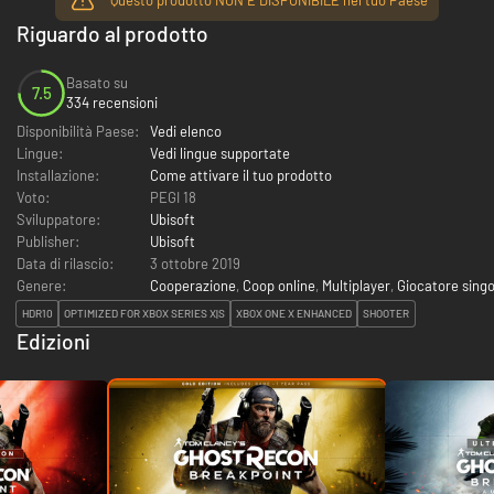
Riguardo al prodotto
Basato su
7.5
334 recensioni
Disponibilità Paese:
Vedi elenco
Lingue:
Vedi lingue supportate
Installazione:
Come attivare il tuo prodotto
Voto:
PEGI 18
Sviluppatore:
Ubisoft
Publisher:
Ubisoft
Data di rilascio:
3 ottobre 2019
Genere:
Cooperazione
,
Coop online
,
Multiplayer
,
Giocatore singo
HDR10
OPTIMIZED FOR XBOX SERIES X|S
XBOX ONE X ENHANCED
SHOOTER
Edizioni