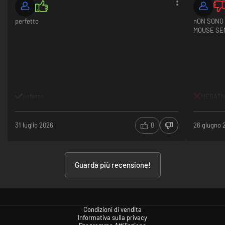
perfetto
nON SONO 
MOUSE SEM
pefetto
NEGATI
31 luglio 2026
0
26 giugno 
Guarda più recensione!
Condizioni di vendita
Informativa sulla privacy