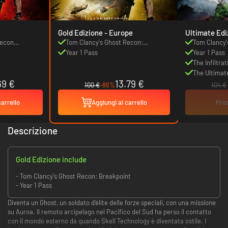
Gold Edizione - Europe
Ultimate Edi
Recon
Tom Clancy's Ghost Recon:
Tom Clancy'
Breakpoint
Year 1 Pass
Breakpoint
Year 1 Pass
The Infiltra
The Ultimat
69 €
13.79 €
100 €
-86%
104 €
carrello
Aggiungi al carrello
Prod
Descrizione
Gold Edizione include
- Tom Clancy's Ghost Recon: Breakpoint
- Year 1 Pass
Diventa un Ghost, un soldato d'élite delle forze speciali, con una missione
su Auroa. Il remoto arcipelago nel Pacifico del Sud ha perso il contatto
con il mondo esterno da quando Skell Technology è diventata ostile. I