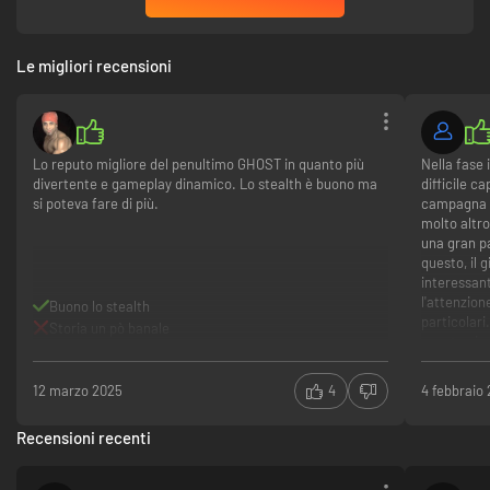
Le migliori recensioni
Lo reputo migliore del penultimo GHOST in quanto più
Nella fase 
divertente e gameplay dinamico. Lo stealth è buono ma
difficile c
si poteva fare di più.
campagna pr
molto altr
una gran p
questo, il 
interessan
l'attenzion
Buono lo stealth
particolar
Storia un pò banale
questo gioc
"Metal Gear
aperta. St
12 marzo 2025
4
4 febbraio
Libertà 
richhezz
Recensioni recenti
Estremam
funzion