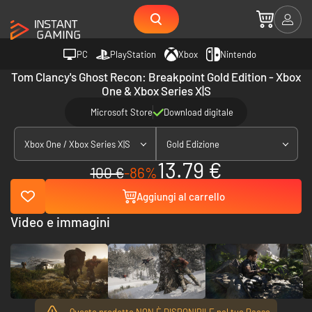
PC
PlayStation
Xbox
Nintendo
Tom Clancy's Ghost Recon: Breakpoint Gold Edition - Xbox
One & Xbox Series X|S
Microsoft Store
Download digitale
Xbox One / Xbox Series X|S
Gold Edizione
13.79 €
100 €
-86%
Aggiungi al carrello
Video e immagini
Questo prodotto NON È DISPONIBILE nel tuo Paese