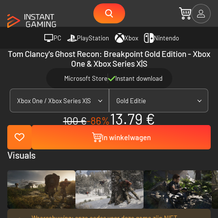
PC
PlayStation
Xbox
Nintendo
Tom Clancy's Ghost Recon: Breakpoint Gold Edition - Xbox
One & Xbox Series X|S
Microsoft Store
Instant download
Xbox One / Xbox Series X|S
Gold Editie
13.79 €
100 €
-86%
In winkelwagen
Visuals
Waarschuwing: onze codes voor deze game zijn NIET