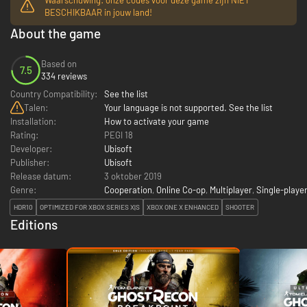
BESCHIKBAAR in jouw land!
About the game
Based on
7.5
334 reviews
Country Compatibility:
See the list
Talen:
Your language is not supported. See the list
Installation:
How to activate your game
Rating:
PEGI 18
Developer:
Ubisoft
Publisher:
Ubisoft
Release datum:
3 oktober 2019
Genre:
Cooperation
,
Online Co-op
,
Multiplayer
,
Single-playe
HDR10
OPTIMIZED FOR XBOX SERIES X|S
XBOX ONE X ENHANCED
SHOOTER
Editions