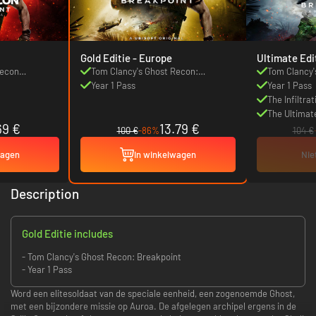
Gold Editie - Europe
Ultimate Edi
Recon
Tom Clancy's Ghost Recon:
Tom Clancy'
Breakpoint
Year 1 Pass
Breakpoint
Year 1 Pass
The Infiltra
The Ultimat
69 €
13.79 €
100 €
-86%
104 €
wagen
In winkelwagen
Nie
Description
Gold Editie includes
- Tom Clancy's Ghost Recon: Breakpoint
- Year 1 Pass
Word een elitesoldaat van de speciale eenheid, een zogenoemde Ghost,
met een bijzondere missie op Auroa. De afgelegen archipel ergens in de