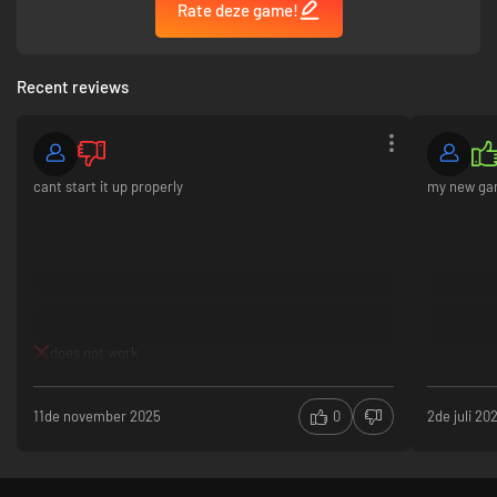
Rate deze game!
Recent reviews
cant start it up properly
my new ga
does not work
11de november 2025
0
2de juli 20