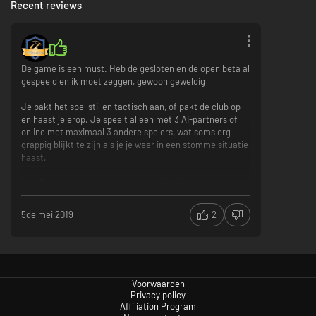
Recent reviews
De game is een must. Heb de gesloten en de open beta al
gespeeld en ik moet zeggen, gewoon geweldig
Je pakt het spel stil en tactisch aan, of pakt de club op
en haast je erop. Je speelt alleen met 3 AI-partners of
online met maximaal 3 andere spelers, wat soms erg
grappig blijkt te zijn als je je weer in een stomme situatie
haast.
De afhandeling vergeleken met de bèta is veel beter
geworden, maar is helaas nog steeds wennen.
5de mei 2019
2
Dus, als je van fotograferen, tactiek, plezier, verzamelen
van voorwerpen, het reizen over de wereld, eindeloos
kraken of eenvoudig een basis van een dam maakt,
"voordat ik de parachute op de grond smash", dat is het
Spel wat je zou moeten spelen Cheers
Voorwaarden
twitch.tv/tvfalcons
Privacy policy
Good advatars male and femlale.
Affiliation Program
club perks in uplay