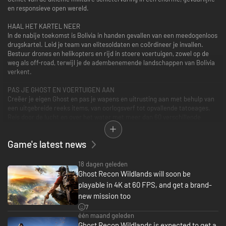
en responsieve open wereld.
HAAL HET KARTEL NEER
In de nabije toekomst is Bolivia in handen gevallen van een meedogenloos
drugskartel. Leid je team van elitesoldaten en coördineer je invallen.
Bestuur drones en helikopters en rijd in stoere voertuigen, zowel op de
weg als off-road, terwijl je de adembenemende landschappen van Bolivia
verkent.
PAS JE GHOST EN VOERTUIGEN AAN
Creëer je eigen Ghost en pas je wapens en uitrusting aan met behulp van
een uitgebreide reeks items, van oorlogsverf tot opvallende tatoeages.
Reis door de lucht en over het water met meer dan 60 verschillende
voertuigen.
Game's latest news
VORM EEN TEAM MET VRIENDEN
Vorm een team met maximaal 3 vrienden. Je kunt ook PvP spelen in
tactische class-based 4v4-gevechten: Ghost War.
18 dagen geleden
Ghost Recon Wildlands will soon be
Internetverbinding, Ubisoft-account, Microsoft-account en Game Pass
playable in 4K at 60 FPS, and get a brand-
Ultimate of Core (abonnementen apart verkrijgbaar) nodig voor toegang
new mission too
tot online multiplayer/functies.
7
één maand geleden
Ghost Recon Wildlands is expected to get a