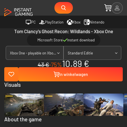
PC
PlayStation
Xbox
Nintendo
Tom Clancy's Ghost Recon: Wildlands - Xbox One
Microsoft Store
Instant download
Xbox One - playable on Xbox Series X|S
Standard Editie
10.89 €
43 €
-75%
In winkelwagen
Visuals
About the game