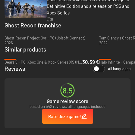
Definitive Edition and a release on PS5 and
Xbox Series
6
Ghost Recon franchise
Ghost Recon Project Ovr - PC (Ubisoft Connect)
2026
2022
Similar products
-13%
-79%
30.39 €
Gears 5 - PC, Xbox One & Xbox Series X|S (Microsoft Store)
Reviews
All languages
8.5
Game review score
based on 542 reviews, all languages included
Rate deze game!