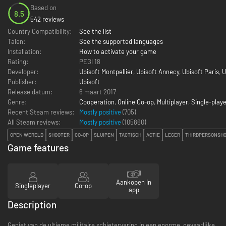
Based on
8.5
542 reviews
Country Compatibility:
See the list
Talen:
See the supported languages
Installation:
How to activate your game
Rating:
PEGI 18
Developer:
Ubisoft Montpellier
,
Ubisoft Annecy
,
Ubisoft Paris
,
U
Publisher:
Ubisoft
Release datum:
6 maart 2017
Genre:
Cooperation
,
Online Co-op
,
Multiplayer
,
Single-play
Recent Steam reviews:
Mostly positive
(705)
All Steam reviews:
Mostly positive
(
105860
)
OPEN WERELD
SHOOTER
CO-OP
SLUIPEN
TACTISCH
ACTIE
LEGER
THIRDPERSONSH
Game features
Aankopen in
Singleplayer
Co-op
app
Description
Geniet van de ultieme militaire schietervaring in een enorme, gevaarlijke