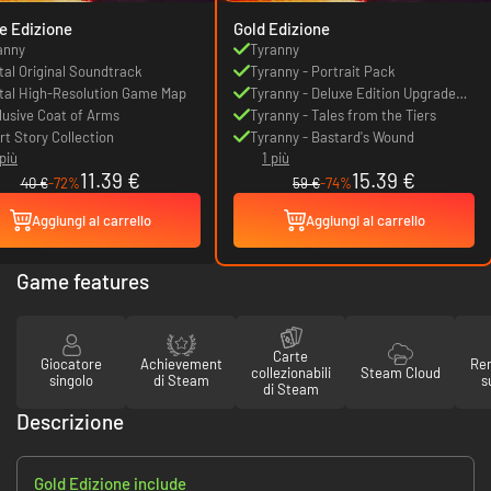
e Edizione
Gold Edizione
anny
Tyranny
ital Original Soundtrack
Tyranny - Portrait Pack
ital High-Resolution Game Map
Tyranny - Deluxe Edition Upgrade
lusive Coat of Arms
Pack
Tyranny - Tales from the Tiers
rt Story Collection
Tyranny - Bastard's Wound
più
1 più
11.39 €
15.39 €
40 €
-72%
59 €
-74%
Aggiungi al carrello
Aggiungi al carrello
Game features
Carte
Giocatore
Achievement
Re
collezionabili
Steam Cloud
singolo
di Steam
s
di Steam
Descrizione
Gold Edizione include