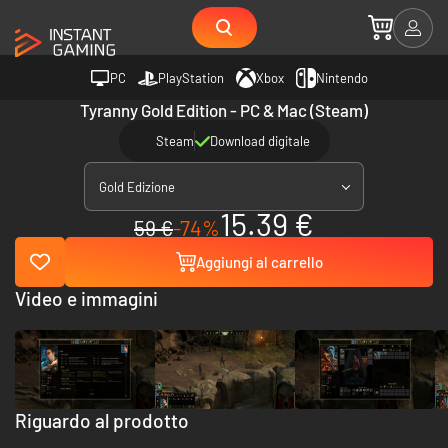
PC
PlayStation
Xbox
Nintendo
Tyranny Gold Edition - PC & Mac (Steam)
Steam
Download digitale
Gold Edizione
15.39 €
59 €
-74%
Aggiungi al carrello
Video e immagini
Riguardo al prodotto