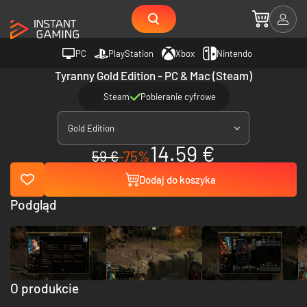
PC
PlayStation
Xbox
Nintendo
Tyranny Gold Edition - PC & Mac (Steam)
Steam
Pobieranie cyfrowe
Gold Edition
14.59 €
59 €
-75%
Dodaj do koszyka
Podgląd
O produkcie