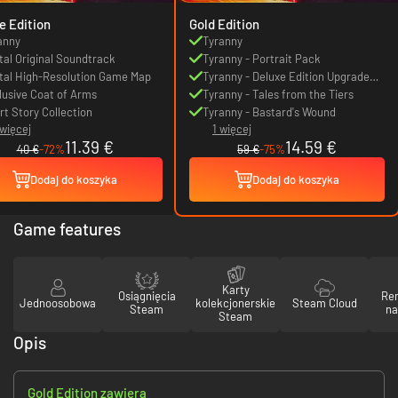
e Edition
Gold Edition
anny
Tyranny
ital Original Soundtrack
Tyranny - Portrait Pack
ital High-Resolution Game Map
Tyranny - Deluxe Edition Upgrade
lusive Coat of Arms
Pack
Tyranny - Tales from the Tiers
rt Story Collection
Tyranny - Bastard's Wound
 więcej
1 więcej
11.39 €
14.59 €
40 €
-72%
59 €
-75%
Dodaj do koszyka
Dodaj do koszyka
Game features
Karty
Osiągnięcia
Re
Jednoosobowa
kolekcjonerskie
Steam Cloud
Steam
na
Steam
Opis
Gold Edition zawiera