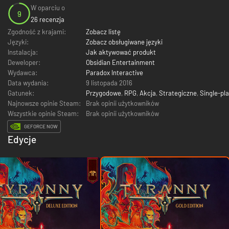
W oparciu o
9
26 recenzja
Zgodność z krajami:
Zobacz listę
Języki:
Zobacz obsługiwane języki
Instalacja:
Jak aktywować produkt
Deweloper:
Obsidian Entertainment
Wydawca:
Paradox Interactive
Data wydania:
9 listopada 2016
Gatunek:
Przygodowe
,
RPG
,
Akcja
,
Strategiczne
,
Single-pl
Najnowsze opinie Steam:
Brak opinii użytkowników
Wszystkie opinie Steam:
Brak opinii użytkowników
GEFORCE NOW
Edycje