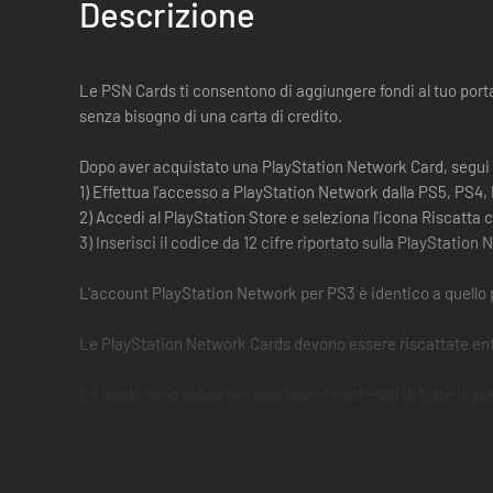
Descrizione
Le PSN Cards ti consentono di aggiungere fondi al tuo portaf
senza bisogno di una carta di credito.
Dopo aver acquistato una PlayStation Network Card, segui
1) Effettua l'accesso a PlayStation Network dalla PS5, PS4,
2) Accedi al PlayStation Store e seleziona l'icona Riscatta co
3) Inserisci il codice da 12 cifre riportato sulla PlayStatio
L'account PlayStation Network per PS3 è identico a quello pe
Le PlayStation Network Cards devono essere riscattate entro
Le cards sono valide per scaricare i contenuti di tutte le p