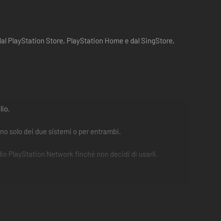
 dal PlayStation Store, PlayStation Home e dal SingStore,
lio.
uno solo dei due sistemi o per entrambi.
io PlayStation Network finché non decidi di usarli.