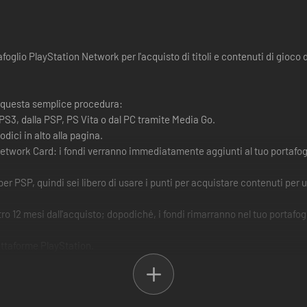
oglio PlayStation Network per l'acquisto di titoli e contenuti di gioco
 questa semplice procedura:
 PS3, dalla PSP, PS Vita o dal PC tramite Media Go.
dici in alto alla pagina.
n Network Card: i fondi verranno immediatamente aggiunti al tuo portafog
r PSP, quindi sei libero di usare i punti per acquistare contenuti per 
 12 mesi dall'acquisto; dopodiché, i fondi rimarranno nel tuo portafogl
iattaforme PlayStation.