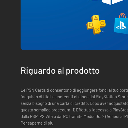
Riguardo al prodotto
Le PSN Cards ti consentono di aggiungere fondi al tuo port
l'acquisto di titoli e contenuti di gioco dal PlayStation Sto
senza bisogno di una carta di credito. Dopo aver acquistato una PlayStation Network Card, segui
questa semplice procedura: 1) Effettua l'accesso a PlaySta
dalla PSP, PS Vita o dal PC tramite Media Go. 2) Accedi al P
Riscatta codici in al...
Per saperne di più