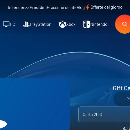
Offerte del giorno
In tendenza
Preordini
Prossime uscite
Blog
PC
PlayStation
Xbox
Nintendo
Gift C
Pl
Carta 20 €