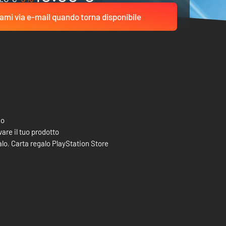
ami via e-mail quando torna disponibile
co
are il tuo prodotto
alo
,
Carta regalo PlayStation Store