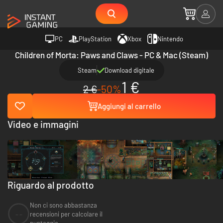
PC
PlayStation
Xbox
Nintendo
Children of Morta: Paws and Claws - PC & Mac (Steam)
Steam
Download digitale
1 €
2 €
-50%
Aggiungi al carrello
Video e immagini
Riguardo al prodotto
Non ci sono abbastanza
--
recensioni per calcolare il
punteggio