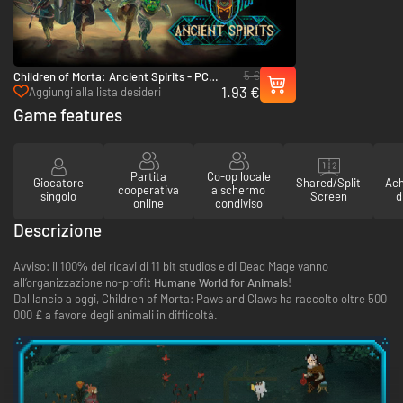
5 €
Children of Morta: Ancient Spirits - PC &
1.93 €
Mac (Steam)
Aggiungi alla lista desideri
Game features
Partita
Co-op locale
Giocatore
Shared/Split
Ach
cooperativa
a schermo
singolo
Screen
d
online
condiviso
Descrizione
Avviso: il 100℅ dei ricavi di 11 bit studios e di Dead Mage vanno
all’organizzazione no-profit
Humane World for Animals
!
Dal lancio a oggi, Children of Morta: Paws and Claws ha raccolto oltre 500
000 £ a favore degli animali in difficoltà.