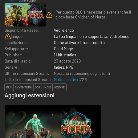
Per questo DLC è necessario avere anche il
gioco base Children of Morta
Disponibilità Paese:
Vedi elenco
Lingue:
La tua lingua non è supportata. Vedi elenco
Installazione:
Come attivare il tuo prodotto
Sviluppatore:
Dead Mage
Publisher:
11 bit studios
Data di rilascio:
23 agosto 2020
Genere:
Indies
,
RPG
Ultime recensioni Steam:
Nessuna recensione degli utenti
Tutte le recensioni Steam:
Molto positiva
(
227
)
DLC
AVVENTURA
GDR
INDIE
AZIONE
Aggiungi estensioni