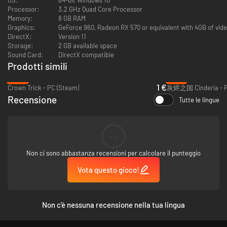
volpi, uccelli e molti altri.
Processor:
3.2 GHz Quad Core Processor
-
Nuova meccanica di gioco
: usa i bocconcini per dare da mangiare agli
Memory:
8 GB RAM
animali e accudirli.
Graphics:
GeForce 960, Radeon RX 570 or equivalent with 4GB of vid
- Nuovi
potenziamenti
a tema (guadagno di punti esperienza, velocità dei
DirectX:
Version 11
movimenti e altro) disponibili per i Bergson.
Storage:
2 GB available space
- Nuovi eventi domestici interattivi
Sound Card:
DirectX compatible
- Oltre 100 nuove animazioni, grandi e piccine, che mostrano la vivacità
Prodotti simili
dei tuoi nuovi amici a varie zampe!
-95%
-10%
1 €
Crown Trick - PC (Steam)
灰烬之国 Cinderia - P
Recensione
Tutte le lingue
--
Non ci sono abbastanza recensioni per calcolare il punteggio
Vota questo gioco!
Non c'è nessuna recensione nella tua lingua