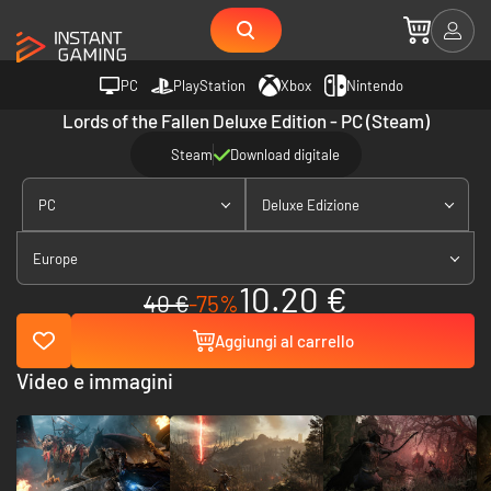
PC
PlayStation
Xbox
Nintendo
Lords of the Fallen Deluxe Edition - PC (Steam)
Steam
Download digitale
PC
Deluxe Edizione
Europe
10.20 €
40 €
-75%
Aggiungi al carrello
Video e immagini