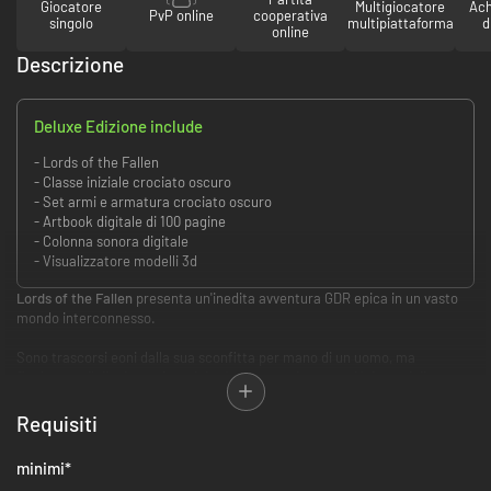
Giocatore
Multigiocatore
Ach
PvP online
cooperativa
singolo
multipiattaforma
d
online
Descrizione
Deluxe Edizione include
- Lords of the Fallen
- Classe iniziale crociato oscuro
- Set armi e armatura crociato oscuro
- Artbook digitale di 100 pagine
- Colonna sonora digitale
- Visualizzatore modelli 3d
Lords of the Fallen
presenta un'inedita avventura GDR epica in un vasto
mondo interconnesso.
Sono trascorsi eoni dalla sua sconfitta per mano di un uomo, ma
finalmente il dio demoniaco Adyr è pronto a ritornare. Nei panni di un
leggendario crociato nero, viaggia attraverso il regno dei vivi e quello dei
morti per abbattere Adyr una volta per tutte in questo immenso GDR, con
Requisiti
colossali battaglie contro i boss, combattimenti veloci e impegnativi e
una storia profonda e coinvolgente.
minimi
*