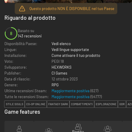
Questo prodotto NON È DISPONIBILE nel tuo Paese
Riguardo al prodotto
Basato su
8
143 recensioni
Disponibilità Paese:
Vedi elenco
Lingue:
Vedi lingue supportate
Installazione:
Come attivare il tuo prodotto
Voto:
PEGI 18
Sviluppatore:
HEXWORKS
Publisher:
CI Games
Data di rilascio:
12 ottobre 2023
Genere:
RPG
Ultime recensioni Steam:
Maggiormente positiva
(627)
Tutte le recensioni Steam:
Maggiormente positiva
(
54777
)
STILE SOULS
CO-OP ONLINE
FANTASY DARK
COMBATTIMENTI
ESPLORAZIONE
GDR
AZ
Game features
Partita