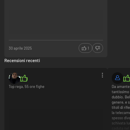
30 aprile 2025
1
Recensioni recenti
Top rega, 55 ore fighe
Da amante 
tantissimo 
dubbio. Bel
genere, e 
titoli di r
la telecam
spesso dive
schivata l
caduta nel 