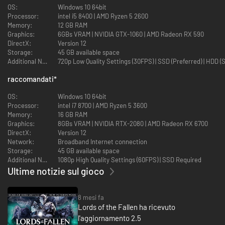
OS:
Windows 10 64bit
Processor:
intel i5 8400 | AMD Ryzen 5 2600
Esplora un vasto mondo interconnesso
Memory:
12 GB RAM
Graphics:
6GBs VRAM | NVIDIA GTX-1060 | AMD Radeon RX 590
Viaggia in due vasti mondi paralleli, il mondo dei vivi e quello dei morti,
DirectX:
Version 12
ciascuno con i propri percorsi, segreti, tesori... e nemici.
Storage:
45 GB available space
Additional Notes:
720p Low Quality Settings (30FPS) | SSD (Preferred) | HDD (
raccomandati
*
Padroneggia combattimenti rapidi e impegnativi
OS:
Windows 10 64bit
Scegli tra centinaia di armi uniche, dalle pesanti mazze alle veloci
Processor:
intel i7 8700 | AMD Ryzen 5 3600
balestre, o rinuncia al metallo in favore della magia per sferrare
Memory:
16 GB RAM
devastanti attacchi arcani.
Graphics:
8GBs VRAM | NVIDIA RTX-2080 | AMD Radeon RX 6700
DirectX:
Version 12
Network:
Broadband Internet connection
Definisci la tua leggenda
Storage:
45 GB available space
Additional Notes:
1080p High Quality Settings (60FPS) | SSD Required
Personalizza l'aspetto del tuo personaggio prima di selezionare una delle
Ultime notizie sul gioco
nove classi disponibili. Qualunque percorso iniziale sceglierai, sviluppa il
tuo stile di gioco potenziando statistiche e armi.
8 mesi fa
Lords of the Fallen ha ricevuto
l'aggiornamento 2.5
Unisci le forze nel multigiocatore online