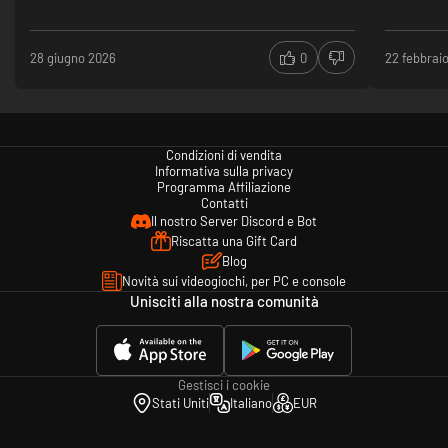
boss di tur
Telecamera
la godibili
28 giugno 2026
0
22 febbrai
Condizioni di vendita
Informativa sulla privacy
Programma Affiliazione
Contatti
Il nostro Server Discord e Bot
Riscatta una Gift Card
Blog
Novità sui videogiochi, per PC e console
Unisciti alla nostra comunità
Gestisci i cookie
Stati Uniti
Italiano
EUR