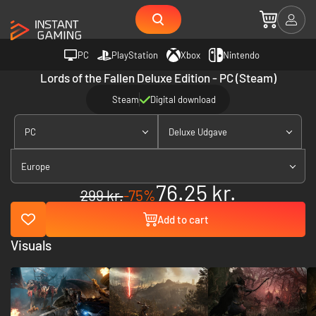
PC
PlayStation
Xbox
Nintendo
Lords of the Fallen Deluxe Edition - PC (Steam)
Steam
Digital download
PC
Deluxe Udgave
Europe
76.25 kr.
299 kr.
-75%
Add to cart
Visuals