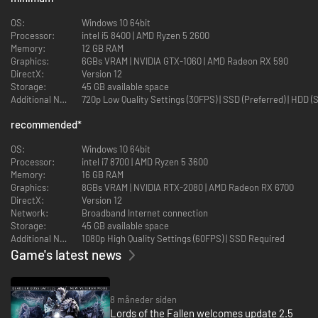
OS:
Windows 10 64bit
Processor:
intel i5 8400 | AMD Ryzen 5 2600
Udforsk en enorm forbundet verden
Memory:
12 GB RAM
Graphics:
6GBs VRAM | NVIDIA GTX-1060 | AMD Radeon RX 590
Rejs gennem to omfattende parallelverdener – de levendes og de dødes –
DirectX:
Version 12
som har hver deres egne ruter, hemmeligheder, skatte … og fjender.
Storage:
45 GB available space
Additional Notes:
720p Low Quality Settings (30FPS) | SSD (Preferred) | HDD (
recommended
*
Lær hurtig og udfordrende kamp
OS:
Windows 10 64bit
Vælg mellem hundredvis af unikke våben, lige fra hårdtslående plejler til
Processor:
intel i7 8700 | AMD Ryzen 5 3600
armbrøster med høj affyringshastighed, eller drop metallet, og kast dig i
Memory:
16 GB RAM
stedet ud i altødelæggende magiske angreb.
Graphics:
8GBs VRAM | NVIDIA RTX-2080 | AMD Radeon RX 6700
DirectX:
Version 12
Network:
Broadband Internet connection
Skriv din egen legende
Storage:
45 GB available space
Additional Notes:
1080p High Quality Settings (60FPS) | SSD Required
Tilpas din figurs udseende, og vælg blandt de ni varierede figurklasser.
Game's latest news
Uanset hvilken vej du vælger til at begynde med, kan du altid udvikle din
egen spillestil ved at opgradere egenskaber og våben.
8 måneder siden
Lords of the Fallen welcomes update 2.5