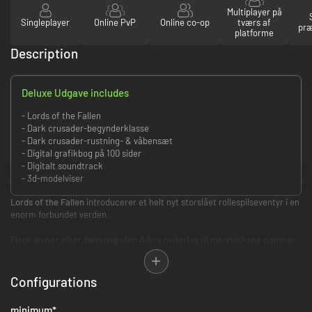
Multiplayer på
Singleplayer
Online PvP
Online co-op
tværs af
præ
platforme
Description
Deluxe Udgave includes
- Lords of the Fallen
- Dark crusader-begynderklasse
- Dark crusader-rustning- & våbensæt
- Digital grafikbog på 100 sider
- Digitalt soundtrack
- 3d-modelviser
Lords of the Fallen
introducerer et helt nyt storslået rollespilseventyr i en
enorm forbundet verden.
Flere æoner efter dæmonguden Adyrs nederlag til menneskene nærmer
hans genoplivning sig. Du skal i rollen som en sagnomspunden Dark
Crusader drage ud på et storslået eventyr gennem både de levende og
dødes riger i en omfattende rollespilsoplevelse for at fælde Adyr én gang
Configurations
for alle. Indeholder enorme boss-kampe, hurtig og udfordrende kamp og
fængslende historiefortæling.
minimum
*