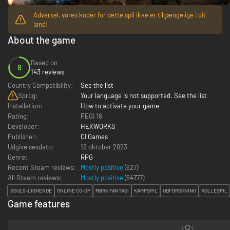
Advarsel, vores koder for dette spil ikke er tilgængelige i dit
land!
About the game
Based on
8
143 reviews
Country Compatibility:
See the list
Sprog:
Your language is not supported. See the list
Installation:
How to activate your game
Rating:
PEGI 18
Developer:
HEXWORKS
Publisher:
CI Games
Udgivelsesdato:
12 oktober 2023
Genre:
RPG
Recent Steam reviews:
Mostly positive
(627)
All Steam reviews:
Mostly positive
(
54777
)
SOULS-LIGNENDE
ONLINE CO-OP
MØRK FANTASI
KAMPSPIL
UDFORSKNING
ROLLESPIL
Game features