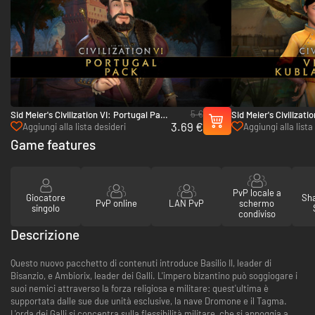
5 €
Sid Meier's Civilization VI: Portugal Pack
Sid Meier's Civilizati
3.69 €
- PC & Mac (Steam)
Kublai Khan Pack - 
Aggiungi alla lista desideri
Aggiungi alla lista
Game features
PvP locale a
Giocatore
Sha
PvP online
LAN PvP
schermo
singolo
condiviso
Descrizione
Questo nuovo pacchetto di contenuti introduce Basilio II, leader di
Bisanzio, e Ambiorix, leader dei Galli. L'impero bizantino può soggiogare i
suoi nemici attraverso la forza religiosa e militare: quest'ultima è
supportata dalle sue due unità esclusive, la nave Dromone e il Tagma.
L'orda dei Galli si concentra sulla flessibilità militare, che si appoggia a