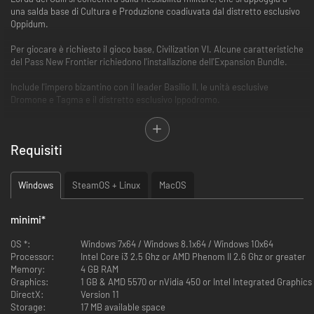
una salda base di Cultura e Produzione coadiuvata dal distretto esclusivo
Oppidum.
Per giocare è richiesto il gioco base, Civilization VI. Alcune caratteristiche
del Pass New Frontier richiedono l'installazione dell'Expansion Bundle.
Include l'impero bizantino con il leader Basilio II, le unità esclusive
Dromone e Tagma e il distretto esclusivo Ippodromo.
Abilità esclusiva della civiltà: L'abilità ""Taxis"" fornisce un bonus alla
Forza di combattimento e alla Forza religiosa per ogni Città Santa
Requisiti
convertita alla religione di Bisanzio. Inoltre la religione bizantina
viene diffusa ogni volta che un'unità nemica è sconfitta. Le città che
hanno un Luogo Santo ottengono punti Grande Profeta extra.
Windows
SteamOS + Linux
MacOS
Abilità esclusiva del leader: L'abilità ""Porfirogenito"" di Basilio
permette alle unità di cavalleria leggera e pesante di infliggere il
100℅ del danno quando attaccano città che seguono la stessa
minimi
*
religione di Bisanzio. Basilio ottiene l'unità esclusiva Tagma con la
scoperta del Progresso civico Diritto Divino.
OS *:
Windows 7x64 / Windows 8.1x64 / Windows 10x64
Unità esclusive: Bisanzio ha due unità esclusive.
Processor:
Intel Core i3 2.5 Ghz or AMD Phenom II 2.6 Ghz or greater
Il Dromone sostituisce la Quadrireme ma ha un raggio più ampio e
Memory:
4 GB RAM
riceve un bonus alla Forza di combattimento contro le unità.
Graphics:
1 GB & AMD 5570 or nVidia 450 or Intel Integrated Graphics
Il Tagma sostituisce il Cavaliere e fornisce alle unità terrestri
DirectX:
Version 11
adiacenti un bonus alla Forza di combattimento o alla Forza
Storage:
17 MB available space