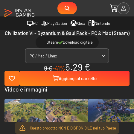
PC
PlayStation
Xbox
Nintendo
Civilization VI - Byzantium & Gaul Pack - PC & Mac (Steam)
Steam
Download digitale
PC / Mac / Linux
5.29 €
9 €
-41%
Aggiungi al carrello
Video e immagini
Questo prodotto NON È DISPONIBILE nel tuo Paese