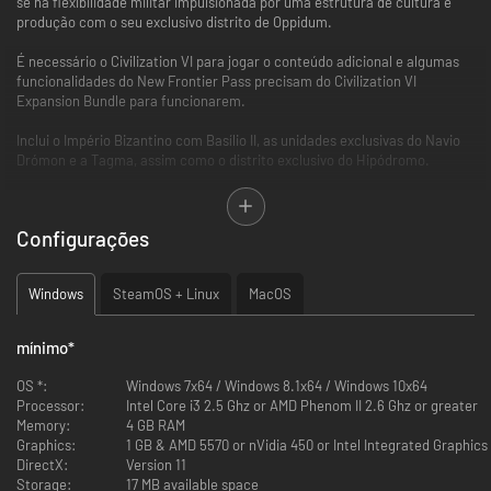
se na flexibilidade militar impulsionada por uma estrutura de cultura e
produção com o seu exclusivo distrito de Oppidum.
É necessário o Civilization VI para jogar o conteúdo adicional e algumas
funcionalidades do New Frontier Pass precisam do Civilization VI
Expansion Bundle para funcionarem.
Inclui o Império Bizantino com Basílio II, as unidades exclusivas do Navio
Drómon e a Tagma, assim como o distrito exclusivo do Hipódromo.
Capacidade exclusiva do Civilization: a capacidade ""Táxis"" confere
Força de Combate ou Força Religiosa adicional às unidades por cada
Configurações
Cidade Santa convertida à Religião de Bizâncio. A Religião de
Bizâncio dissemina-se quando uma unidade inimiga é derrotada. As
cidades com locais sagrado ganham pontos de bónus de Grande
Windows
SteamOS + Linux
MacOS
Profeta.
Capacidade exclusiva de Líder: a capacidade ""Porphyrogénnētos""
de Basílio permite que as unidades de Cavalaria Ligeira e Pesada
mínimo
*
inflinjam danos totais contra cidades que sigam a mesma religião
que Bizâncio. Basílio ganha a unidade exclusiva Tagma quando é
OS *:
Windows 7x64 / Windows 8.1x64 / Windows 10x64
descoberto o Direito Cívico Divino.
Processor:
Intel Core i3 2.5 Ghz or AMD Phenom II 2.6 Ghz or greater
Unidades exclusivas: Bizâncio apresenta duas unidades exclusivas.
Memory:
4 GB RAM
O Drómon substitui o Quadrireme, apresenta um alcance adicional e
Graphics:
1 GB & AMD 5570 or nVidia 450 or Intel Integrated Graphics
recebe força de combate adicional contra unidades.
DirectX:
Version 11
A Tagma substitui os Cavaleiros e confere força de combate ou
Storage:
17 MB available space