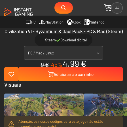
PC
PlayStation
Xbox
Nintendo
Civilization VI - Byzantium & Gaul Pack - PC & Mac (Steam)
Steam
Download digital
PC / Mac / Linux
4.99 €
9 €
-45%
Adicionar ao carrinho
Visuais
Atenção, os nossos códigos para este jogo não estão
disponíveis no seu país!