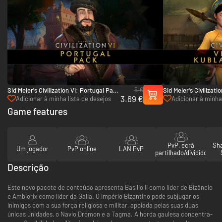
5 €
Sid Meier's Civilization VI: Portugal Pack
Sid Meier's Civilizati
3.69 €
- PC & Mac (Steam)
Kublai Khan Pack - 
Adicionar à minha lista de desejos
Adicionar à minha 
Game features
PvP, ecrã
Sha
Um jogador
PvP online
LAN PvP
partilhado/dividido
Descrição
Este novo pacote de conteúdo apresenta Basílio II como líder de Bizâncio
e Ambiorix como líder da Gália. O Império Bizantino pode subjugar os
inimigos com a sua força religiosa e militar, apoiada pelas suas duas
únicas unidades, o Navio Drómon e a Tagma. A horda gaulesa concentra-