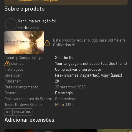
Sobre o produto
Nenhuma avaliação foi
--
escrita ainda
Este produto requer o jogo base Sid Meier’s
Civilization VI
Country Compatibility:
See the list
Idiomas:
Your language is not supported. See the list
Instalação:
Como activar o teu produto
Developer:
Firaxis Games
,
Aspyr (Mac)
,
Aspyr (Linux)
Publisher:
2K
Data de lançamento:
23 setembro 2020
Género:
Estratégia
Reviews recentes da Steam:
Sem reviews
Todas Reviews Steam:
Misto
(
139
)
DLC
ESTRATÉGIA
Adicionar extensões