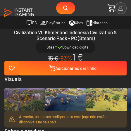
PC
PlayStation
Xbox
Nintendo
Civilization VI: Khmer and Indonesia Civilization &
Scenario Pack - PC (Steam)
Steam
Download digital
1 €
15 €
-93%
Adicionar ao carrinho
Visuais
Atenção, os nossos códigos para este jogo não estão
disponíveis no seu país!
Sobre o produto