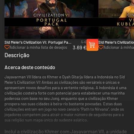
5 €
Sid Meier's Civilization VI: Portugal Pack
Sid Meier's Civilizati
3.69 €
- PC & Mac (Steam)
Kublai Khan Pack - 
Adicionar à minha lista de desejos
Adicionar à minha 
Descrição
Acerca deste conteúdo
Jayavarman VII lidera os Khmer e Dyah Gitarja lidera a Indonésia no Sid
Meier’s Civilization VI! Ambas as civilizações são versáteis e únicas e
apresentam novos desafios para a vertente religiosa. A Indonésia é uma
civilização costeira forte com potencial para estabelecer uma marinha
poderosa com base no seu Jong, enquanto que a civilização Khmer
prospera nas suas cidades à beira-rio bastante povoadas. Estas duas
civilizações entram em jogo no novo cenário “Path to Nirvana”, onde os
jogadores competem para atrair o maior número de seguidores para a
sua religião num mapa único do sudeste asiático.
Inclui a civilização Khmer com Jayavarman VII, a unidade