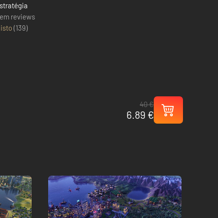
stratégia
em reviews
isto
(
139
)
40 €
6.89 €