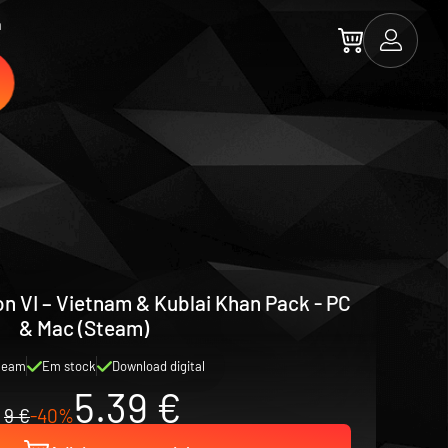
a
tion VI – Vietnam & Kublai Khan Pack - PC
& Mac (Steam)
team
Em stock
Download digital
5.39 €
9 €
-40%