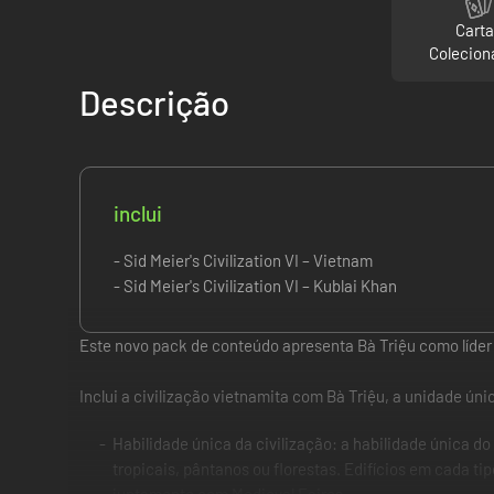
Cart
Colecion
Descrição
inclui
- Sid Meier's Civilization VI – Vietnam
- Sid Meier's Civilization VI – Kublai Khan
Este novo pack de conteúdo apresenta Bà Triệu como líder 
Inclui a civilização vietnamita com Bà Triệu, a unidade úni
Habilidade única da civilização: a habilidade única d
tropicais, pântanos ou florestas. Edifícios em cada t
juntamente com Medieval Faires.