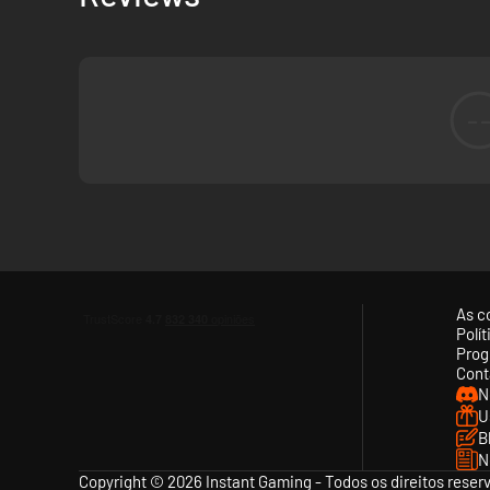
-
As c
Polí
Prog
Cont
N
U
B
N
Copyright © 2026 Instant Gaming - Todos os direitos reser