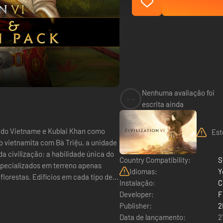
Nenhuma avaliação foi
--
escrita ainda
r do Vietname e Kublai Khan como
Est
da civilização: a habilidade única do
Country Compatibility:
S
especializados em terreno apenas
Idiomas:
Y
lorestas. Edifícios em cada tipo de...
Instalação:
C
Developer:
F
Publisher:
2
Data de lançamento:
2