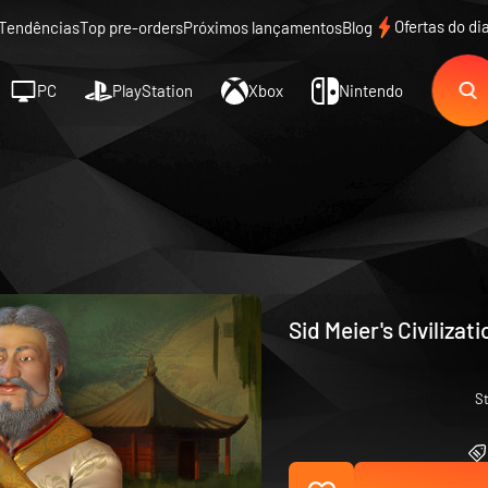
Ofertas do di
Tendências
Top pre-orders
Próximos lançamentos
Blog
PC
PlayStation
Xbox
Nintendo
Sid Meier's Civiliza
S