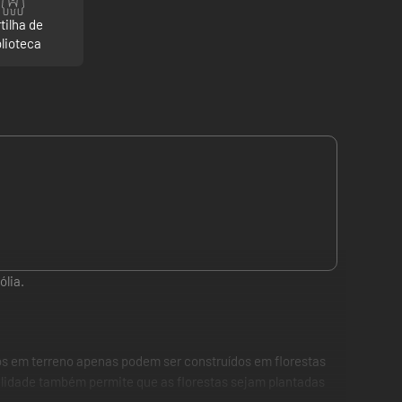
tilha de
blioteca
ólia.
ados em terreno apenas podem ser construídos em florestas
bilidade também permite que as florestas sejam plantadas