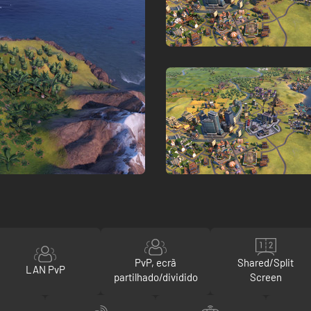
PvP, ecrã
Shared/Split
LAN PvP
partilhado/dividido
Screen