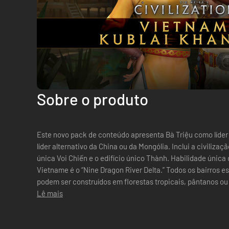
Sobre o produto
Este novo pack de conteúdo apresenta Bà Triệu como líde
líder alternativo da China ou da Mongólia. Inclui a civilização vietnamita com Bà Triệu, a unidade
única Voi Chiến e o edifício único Thành. Habilidade única 
Vietname é o “Nine Dragon River Delta.” Todos os bairros 
podem ser construídos em florestas tropicais, pântanos ou f
Lê mais