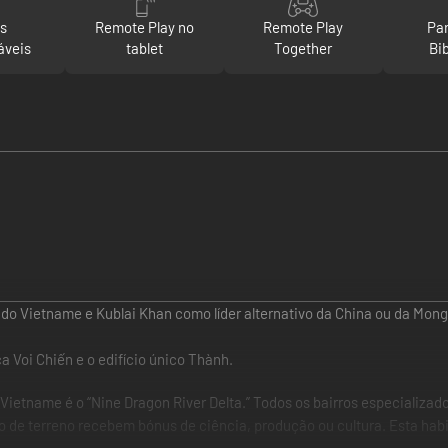
as
Remote Play no
Remote Play
Par
áveis
tablet
Together
Bi
do Vietname e Kublai Khan como líder alternativo da China ou da Mong
ca Voi Chiến e o edifício único Thành.
o Vietname é o “Nine Dragon River Delta.” Todos os bairros especializ
ipo de terreno recebem bónus de ciência, produção ou cultura. Esta ha