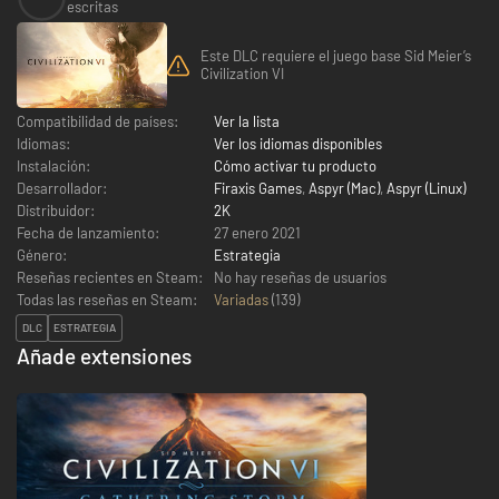
escritas
Este DLC requiere el juego base Sid Meier’s
Civilization VI
Compatibilidad de países:
Ver la lista
Idiomas:
Ver los idiomas disponibles
Instalación:
Cómo activar tu producto
Desarrollador:
Firaxis Games
,
Aspyr (Mac)
,
Aspyr (Linux)
Distribuidor:
2K
Fecha de lanzamiento:
27 enero 2021
Género:
Estrategia
Reseñas recientes en Steam:
No hay reseñas de usuarios
Todas las reseñas en Steam:
Variadas
(
139
)
DLC
ESTRATEGIA
Añade extensiones