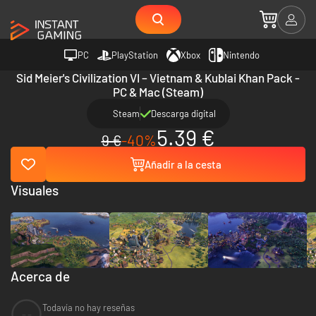
PC
PlayStation
Xbox
Nintendo
Sid Meier's Civilization VI – Vietnam & Kublai Khan Pack -
PC & Mac (Steam)
Steam
Descarga digital
5.39 €
9 €
-40%
Añadir a la cesta
Visuales
Acerca de
Todavía no hay reseñas
--