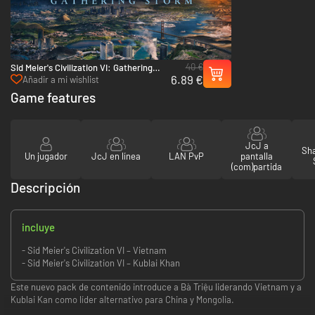
40 €
Sid Meier's Civilization VI: Gathering
6.89 €
Storm - PC & Mac (Steam)
Añadir a mi wishlist
Game features
JcJ a
Sha
Un jugador
JcJ en línea
LAN PvP
pantalla
(com)partida
Descripción
incluye
- Sid Meier's Civilization VI – Vietnam
- Sid Meier's Civilization VI – Kublai Khan
Este nuevo pack de contenido introduce a Bà Triệu liderando Vietnam y a
Kublai Kan como líder alternativo para China y Mongolia.