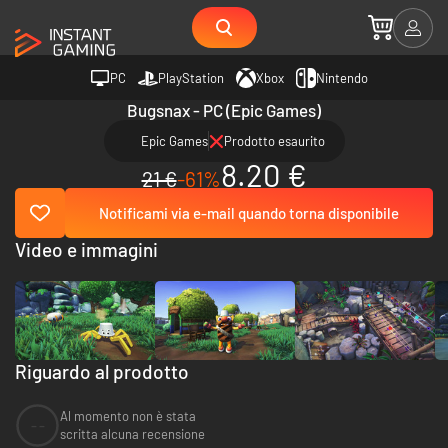
PC
PlayStation
Xbox
Nintendo
Bugsnax - PC (Epic Games)
Epic Games
Prodotto esaurito
8.20 €
21 €
-61%
Notificami via e-mail quando torna disponibile
Video e immagini
Riguardo al prodotto
Al momento non è stata
--
scritta alcuna recensione