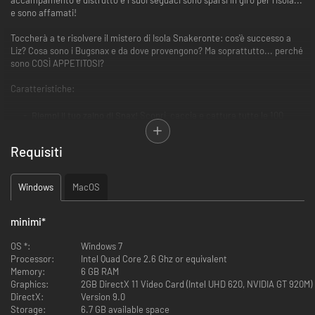
e sono affamati!
Toccherà a te risolvere il mistero di Isola Snakeronte: cos'è successo a
Liz? Cosa sono i Bugsnax e da dove provengono? Ma soprattutto... perché
sono COSÌ APPETITOSI?
Caratteristiche:
Riempi il tuo zaino di Snax!
Scopri, caccia e cattura tutte le 100
diverse specie di Bugsnax usando una varietà di esche e
marchingegni.
Requisiti
Intraprendi una missione gustosissima!
Esplora i diversi biomi di
Isola Snakeronte per rintracciare gli abitanti di Snaxopoli e riunirli.
Sfama qualcuno e vedrai che siamo quello che mangiamo!
Rimpinza
Windows
MacOS
di Bugsnax i tuoi nuovi amici per personalizzarli con una miriade di
nuovi look.
Avventurati in cerca della verità!
Segui ogni pista per indagare sulla
minimi
*
strampalata combriccola di amici di Liz e sui misteri di Isola
Snakeronte.
OS *:
Windows 7
Torna per fare il bis!
Scova le missioni secondarie ed esci dal
Processor:
Intel Quad Core 2.6 Ghz or equivalent
sentiero battuto per sfidare gli spaventosi Bugsnax extralarge!
Memory:
6 GB RAM
Fa' come se fossi a casa tua!
Supera le sfide che riceverai nella
Graphics:
2GB DirectX 11 Video Card (Intel UHD 620, NVIDIA GT 920M)
cassetta della posta, raccogli decorazioni, abbellisci la tua capanna
DirectX:
Version 9.0
e metti un cappello sulla testa dei tuoi Snax preferiti!
Storage:
6.7 GB available space