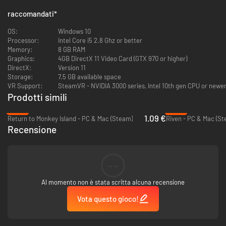
raccomandati
*
OS:
Windows 10
Processor:
Intel Core i5 2.8 Ghz or better
Memory:
8 GB RAM
Graphics:
4GB DirectX 11 Video Card (GTX 970 or higher)
DirectX:
Version 11
Storage:
7.5 GB available space
VR Support:
SteamVR - NVIDIA 3000 series, Intel 10th gen CPU or newer.
Prodotti simili
-96%
-36%
1.09 €
Return to Monkey Island - PC & Mac (Steam)
Riven - PC & Mac (St
Recensione
--
Al momento non è stata scritta alcuna recensione
Vota questo gioco!