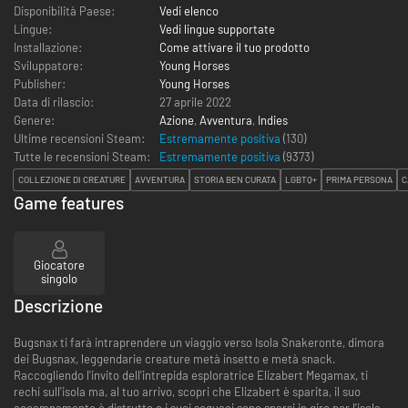
Disponibilità Paese:
Vedi elenco
Lingue:
Vedi lingue supportate
Installazione:
Come attivare il tuo prodotto
Sviluppatore:
Young Horses
Publisher:
Young Horses
Data di rilascio:
27 aprile 2022
Genere:
Azione
,
Avventura
,
Indies
Ultime recensioni Steam:
Estremamente positiva
(130)
Tutte le recensioni Steam:
Estremamente positiva
(
9373
)
COLLEZIONE DI CREATURE
AVVENTURA
STORIA BEN CURATA
LGBTQ+
PRIMA PERSONA
C
Game features
Giocatore
singolo
Descrizione
Bugsnax ti farà intraprendere un viaggio verso Isola Snakeronte, dimora
dei Bugsnax, leggendarie creature metà insetto e metà snack.
Raccogliendo l'invito dell'intrepida esploratrice Elizabert Megamax, ti
rechi sull'isola ma, al tuo arrivo, scopri che Elizabert è sparita, il suo
accampamento è distrutto e i suoi seguaci sono sparsi in giro per l'isola...