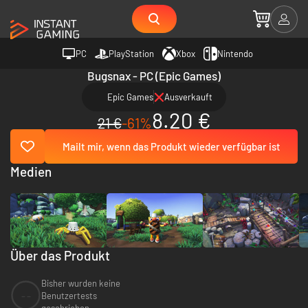
PC
PlayStation
Xbox
Nintendo
Bugsnax - PC (Epic Games)
Epic Games
Ausverkauft
8.20 €
21 €
-61%
Mailt mir, wenn das Produkt wieder verfügbar ist
Medien
Über das Produkt
Bisher wurden keine
--
Benutzertests
geschrieben