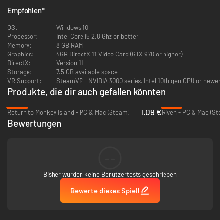
Ihrem Briefkasten ab, sammeln Sie Dekorationen zum Verschönern
Empfohlen
*
Ihrer Hütte und vor allem: Setzen Sie Ihren Lieblings-Bugsnax Hüte
auf!
OS:
Windows 10
Processor:
Intel Core i5 2.8 Ghz or better
Memory:
8 GB RAM
Graphics:
4GB DirectX 11 Video Card (GTX 970 or higher)
DirectX:
Version 11
Storage:
7.5 GB available space
VR Support:
SteamVR - NVIDIA 3000 series, Intel 10th gen CPU or newer.
Produkte, die dir auch gefallen könnten
-96%
-36%
1.09 €
Return to Monkey Island - PC & Mac (Steam)
Riven - PC & Mac (St
Bewertungen
--
Bisher wurden keine Benutzertests geschrieben
Bewerte dieses Spiel!