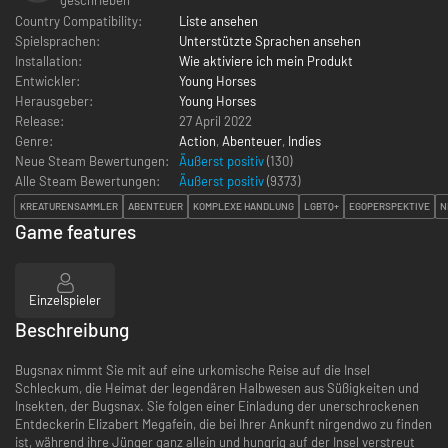
Country Compatibility:
Liste ansehen
Spielsprachen:
Unterstützte Sprachen ansehen
Installation:
Wie aktiviere ich mein Produkt
Entwickler:
Young Horses
Herausgeber:
Young Horses
Release:
27 April 2022
Genre:
Action
,
Abenteuer
,
Indies
Neue Steam Bewertungen:
Äußerst positiv
(130)
Alle Steam Bewertungen:
Äußerst positiv
(
9373
)
KREATURENSAMMLER
ABENTEUER
KOMPLEXE HANDLUNG
LGBTQ+
EGOPERSPEKTIVE
N
Game features
Einzelspieler
Beschreibung
Bugsnax nimmt Sie mit auf eine urkomische Reise auf die Insel
Schleckum, die Heimat der legendären Halbwesen aus Süßigkeiten und
Insekten, der Bugsnax. Sie folgen einer Einladung der unerschrockenen
Entdeckerin Elizabert Megafein, die bei Ihrer Ankunft nirgendwo zu finden
ist, während ihre Jünger ganz allein und hungrig auf der Insel verstreut