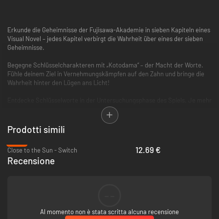
Erkunde die Geheimnisse der Fujisawa-Akademie in sieben Kapiteln eines
Visual Novel – jedes Kapitel verbirgt die Wahrheit über eines der sieben
Geheimnisse.
Begegne Schlüsselcharakteren mit „Kotodama“ – der Macht der Worte.
Fühle deinem Ziel in Vernehmungskämpfen auf den Zahn und bringe die
Wahrheit hinter den Lügen ans Licht!
Entdecke Schlüsselworte in der Untersuchungsphase des Spiels. Je mehr
Schlüsselworte und Hinweise du findest, desto stärker bist du in der
Knobelphase.
Prodotti simili
Nichts ist, wie es scheint! Kotodama bedient sich absichtlich klassischer
-37%
Metaphorik und Klischees, um die Geschichte zu verdrehen und den
12.69 €
Close to the Sun - Switch
Spieler zu überraschen.
Recensione
Wiederholte Spieldurchgänge entlocken der Geschichte neue Fakten.
Entdecke sie alle, um das wahre Ende und die komplette Artwork-Galerie
freizuschalten.
--
Spiele die teuflischen Knobelspiele im Fantasieren-Modus weiter, um
Al momento non è stata scritta alcuna recensione
deine Bestpunktzahl zu perfektionieren!