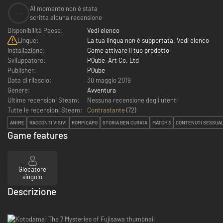
Al momento non è stata
--
scritta alcuna recensione
Disponibilità Paese:
Vedi elenco
Lingue:
La tua lingua non è supportata. Vedi elenco
Installazione:
Come attivare il tuo prodotto
Sviluppatore:
PQube
,
Art Co. Ltd
Publisher:
PQube
Data di rilascio:
30 maggio 2019
Genere:
Avventura
Ultime recensioni Steam:
Nessuna recensione degli utenti
Tutte le recensioni Steam:
Contrastante
(
72
)
ANIME
RACCONTI VISIVI
ROMPICAPO
STORIA BEN CURATA
MATCH 3
CONTENUTI SESSUAL
Game features
Giocatore
singolo
Descrizione