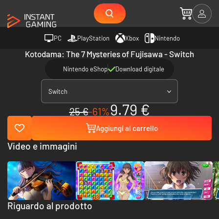
PC
PlayStation
Xbox
Nintendo
Kotodama: The 7 Mysteries of Fujisawa - Switch
Nintendo eShop
Download digitale
Switch
9.79 €
25 €
-61%
Aggiungi al carrello
Video e immagini
Riguardo al prodotto