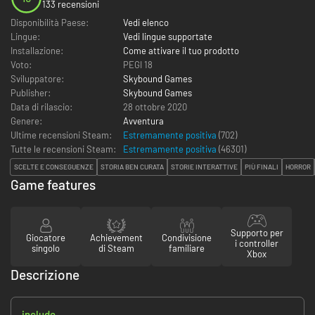
133 recensioni
Disponibilità Paese:
Vedi elenco
Lingue:
Vedi lingue supportate
Installazione:
Come attivare il tuo prodotto
Voto:
PEGI 18
Sviluppatore:
Skybound Games
Publisher:
Skybound Games
Data di rilascio:
28 ottobre 2020
Genere:
Avventura
Ultime recensioni Steam:
Estremamente positiva
(702)
Tutte le recensioni Steam:
Estremamente positiva
(
46301
)
SCELTE E CONSEGUENZE
STORIA BEN CURATA
STORIE INTERATTIVE
PIÙ FINALI
HORROR
Game features
Supporto per
Giocatore
Achievement
Condivisione
i controller
singolo
di Steam
familiare
Xbox
Descrizione
include