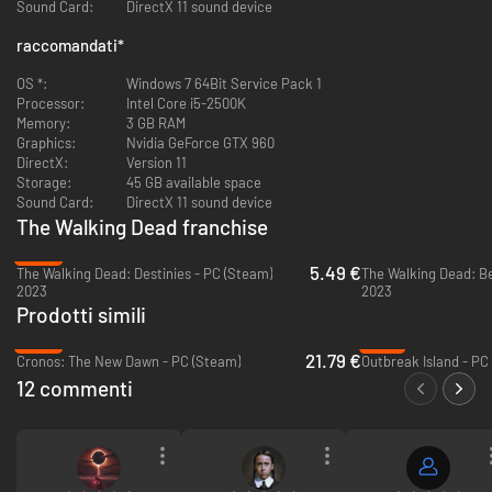
Sound Card:
DirectX 11 sound device
aggiornamenti al gameplay e all’interfaccia, per garantire in
assoluto la migliore esperienza per il The Walking Dead firmato
raccomandati
*
Telltale.
Ulteriori bonus digitali: un lettore musicale che include oltre 40 brani
OS *:
Windows 7 64Bit Service Pack 1
di tutte le stagioni, una galleria di illustrazioni, l’accesso ai modelli
Processor:
Intel Core i5-2500K
3D con battute di dialogo attivabili e una nuova interfaccia iniziale
Memory:
3 GB RAM
3D che include i menu e le musiche originali di tutte le stagioni.
Graphics:
Nvidia GeForce GTX 960
DirectX:
Version 11
Storage:
45 GB available space
Sound Card:
DirectX 11 sound device
The Walking Dead franchise
-89%
5.49 €
The Walking Dead: Destinies - PC (Steam)
The Walking Dead: Be
2023
2023
Prodotti simili
-64%
-73%
21.79 €
Cronos: The New Dawn - PC (Steam)
Outbreak Island - PC
12 commenti