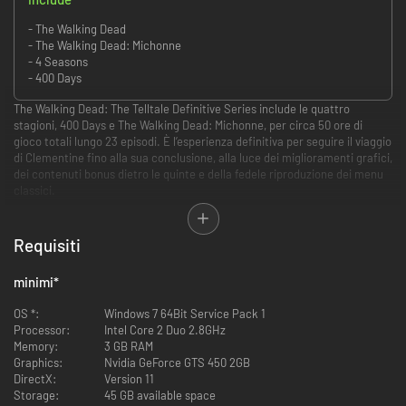
- The Walking Dead
- The Walking Dead: Michonne
- 4 Seasons
- 400 Days
The Walking Dead: The Telltale Definitive Series include le quattro
stagioni, 400 Days e The Walking Dead: Michonne, per circa 50 ore di
gioco totali lungo 23 episodi. È l’esperienza definitiva per seguire il viaggio
di Clementine fino alla sua conclusione, alla luce dei miglioramenti grafici,
dei contenuti bonus dietro le quinte e della fedele riproduzione dei menu
classici.
Miglioramenti grafici: la modalità “Graphic Black” implementa lo stile
Requisiti
grafico dell’ultima stagione in tutte le stagioni precedenti della
serie. Inoltre, introduce l’illuminazione dinamica in tutti gli episodi
minimi
*
che non prevedevano questo miglioramento.
Bonus dietro le quinte: uno sguardo esclusivo allo sviluppo del gioco
OS *:
Windows 7 64Bit Service Pack 1
con contributi degli sviluppatori, dei doppiatori e di altri membri del
Processor:
Intel Core 2 Duo 2.8GHz
team che ha dato vita alla storia di Clementine. Include oltre 10 ore
Memory:
3 GB RAM
di commenti degli sviluppatori e il documentario breve “Return of
Graphics:
Nvidia GeForce GTS 450 2GB
the Walking Dead”.
DirectX:
Version 11
Miglioramenti di gioco: la nuova edizione introduce nuove
Storage:
45 GB available space
performance dei personaggi, il doppiaggio in lip sync e altri