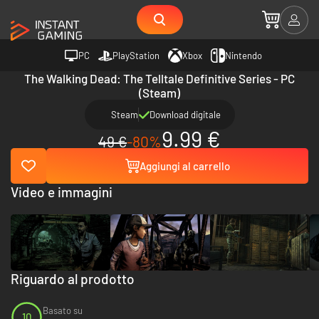
PC
PlayStation
Xbox
Nintendo
The Walking Dead: The Telltale Definitive Series - PC
(Steam)
Steam
Download digitale
9.99 €
49 €
-80%
Aggiungi al carrello
Video e immagini
Riguardo al prodotto
Basato su
10