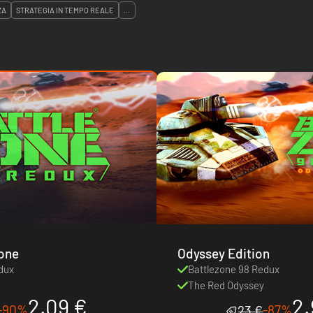
ZA
STRATEGIA IN TEMPO REALE
...
ione
Odyssey Edition
dux
Battlezone 98 Redux
The Red Odyssey
2.09 €
2.
-90%
-87%
23 €