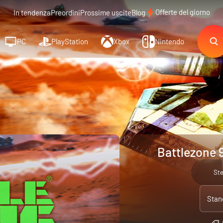
Offerte del giorno
In tendenza
Preordini
Prossime uscite
Blog
PC
PlayStation
Xbox
Nintendo
Battlezone 
St
Stan