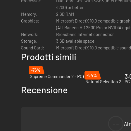
Processor:
Dual-core CPU with SSE3 (Intel Pentium
Nuova veste grafica:
4200) or better
Gioca a Battlezone 98 come sarebbe dovuto essere, ad alta ri
Memory:
2 GB RAM
terreni e non solo.
Graphics:
Microsoft DirectX 10.0 compatible grap
(ATI Radeon HD 2600 Pro or NVIDIA equi
Gioco online da 2 a 8 giocatori:
Network:
Broadband Internet connection
Rivivi il fervore del classico Deathmatch o metti alla prova l
Storage:
3 GB available space
Sound Card:
Microsoft DirectX 10.0 compatible sound
Mod da Steam Workshop:
Prodotti simili
Entra in una una comunità che cresce da ormai due decadi e 
nuova interfaccia e molto altro ancora.
-76%
-54%
3.
Supreme Commander 2 - PC (Steam)
Editor per mappe:
Natural Selection 2 - PC
Non sei ancora un modder? Crea la tua unica mappa multigio
Recensione
--
Al 