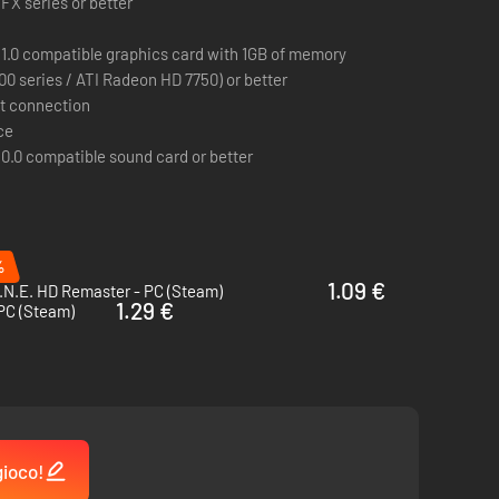
 FX series or better
tti di luce ed ombra, ad effetti particellari, animazioni,
11.0 compatible graphics card with 1GB of memory
0 series / ATI Radeon HD 7750) or better
t connection
ce
10.0 compatible sound card or better
ppe per multigiocatore e giocatore singolo, nuovi veicoli,
%
1.09 €
.N.E. HD Remaster - PC (Steam)
1.29 €
PC (Steam)
gioco!