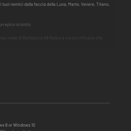
 i tuoi nemici dalla faccia della Luna, Marte, Venere, Titano,
 un epico scontro.
 tempo reale di Battlezone 98 Redux è ora più efficace che
o ancora.
rrette difensive.
ws 8 or Windows 10