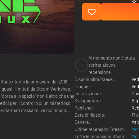
Al momento non è stata
--
scritta alcuna
recensione
Disponibilità Paese:
Ved
 il suo ritorno la primavera del 2016
Lingue:
Ved
 quasi illimitati da Steam Workshop.
Installazione:
Com
 "corsa allo spazio" non è altro che una
Sviluppatore:
Big
tici per il controllo di un misterioso
Publisher:
Reb
i agili carriarmati d'assalto, veloci ricogn...
Data di rilascio:
17 a
Genere:
Azi
Ultime recensioni Steam:
Mol
Tutte le recensioni Steam:
Mol