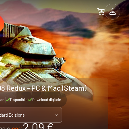
98 Redux - PC & Mac (Steam)
eam
Disponibile
Download digitale
dard Edizione
2.09 €