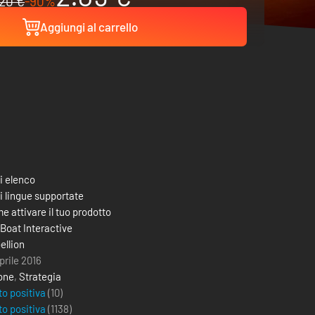
20 €
-90%
Aggiungi al carrello
i elenco
i lingue supportate
e attivare il tuo prodotto
 Boat Interactive
ellion
prile 2016
one
,
Strategia
to positiva
(10)
to positiva
(
1138
)