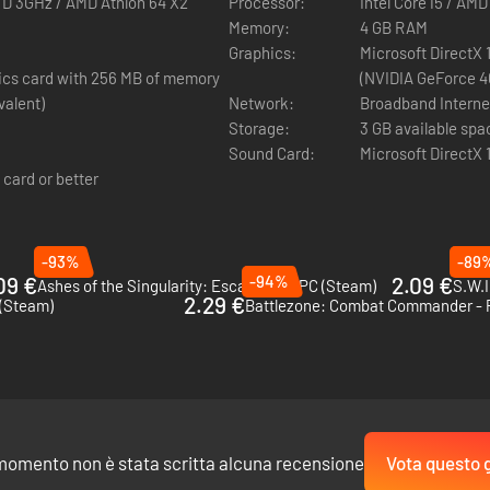
 D 3GHz / AMD Athlon 64 X2
Processor:
Intel Core i5 / AMD
Memory:
4 GB RAM
soluzione con nuovi modelli dei veicoli ed edifici, miglioramenti ad effe
Graphics:
Microsoft DirectX 
hics card with 256 MB of memory
(NVIDIA GeForce 40
valent)
Network:
Broadband Interne
Storage:
3 GB available spa
e tue abilità in un'intensa battaglia d'ingegno in modalità Strategia.
Sound Card:
Microsoft DirectX 
 card or better
scopri contenuti quasi illimitati grazie al supporto per mod. Nuove ma
-93%
-89
09 €
-94%
2.09 €
Ashes of the Singularity: Escalation - PC (Steam)
S.W.I
2.29 €
 (Steam)
Battlezone: Combat Commander - 
catore grazie all'editor per mappe integrato nel gioco.
momento non è stata scritta alcuna recensione
Vota questo 