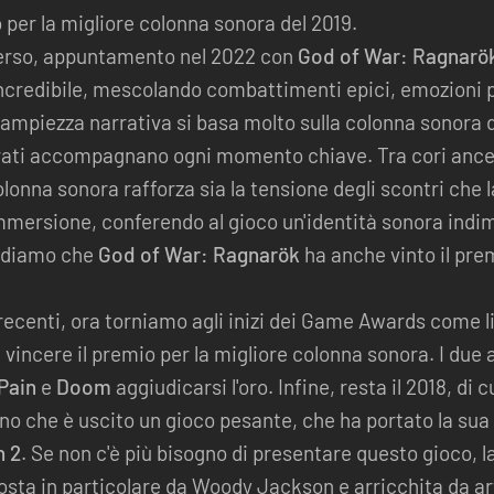
o per la migliore colonna sonora del 2019.
verso, appuntamento nel 2022 con
God of War: Ragnarö
incredibile, mescolando combattimenti epici, emozioni 
 ampiezza narrativa si basa molto sulla colonna sonora 
ati accompagnano ogni momento chiave. Tra cori ancest
lonna sonora rafforza sia la tensione degli scontri che l
immersione, conferendo al gioco un'identità sonora indi
ordiamo che
God of War: Ragnarök
ha anche vinto il pre
o recenti, ora torniamo agli inizi dei Game Awards come 
 vincere il premio per la migliore colonna sonora. I due a
Pain
e
Doom
aggiudicarsi l'oro. Infine, resta il 2018, di
nno che è uscito un gioco pesante, che ha portato la sua l
 2
. Se non c'è più bisogno di presentare questo gioco, l
osta in particolare da Woody Jackson e arricchita da a