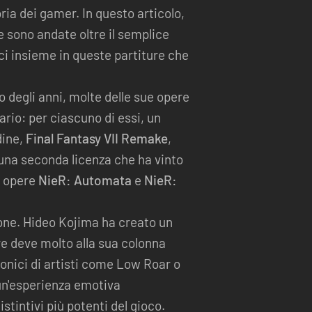
ia dei gamer. In questo articolo,
e sono andate oltre il semplice
 insieme in queste partiture che
o degli anni, molte delle sue opere
rio: per ciascuno di essi, un
dine,
Final Fantasy VII Remake
,
 una seconda licenza che ha vinto
e opere
NieR: Automata
e
NieR:
one. Hideo Kojima ha creato un
e deve molto alla sua colonna
conici di artisti come Low Roar o
un'esperienza emotiva
stintivi più potenti del gioco.