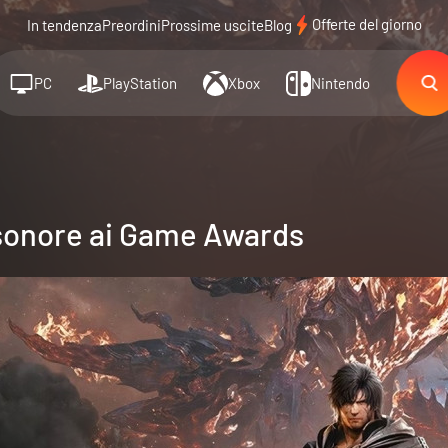
Offerte del giorno
In tendenza
Preordini
Prossime uscite
Blog
PC
PlayStation
Xbox
Nintendo
 sonore ai Game Awards