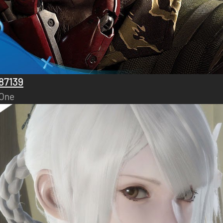
87139
 One