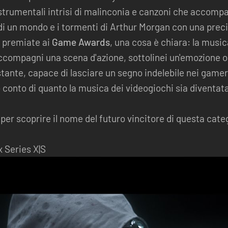
 strumentali intrisi di malinconia e canzoni che accomp
i un mondo e i tormenti di Arthur Morgan con una prec
 premiate ai
Game Awards
, una cosa è chiara: la musi
ccompagni una scena d'azione, sottolinei un'emozione o 
stante, capace di lasciare un segno indelebile nei game
conto di quanto la musica dei videogiochi sia diventata
per scoprire il nome del futuro vincitore di questa cate
 Series X|S