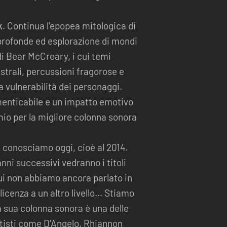
k
. Continua l'epopea mitologica di
profonde ed esplorazione di mondi
di Bear McCreary, i cui temi
rali, percussioni fragorose e
a vulnerabilità dei personaggi.
menticabile e un impatto emotivo
mio per la migliore colonna sonora
li conosciamo oggi, cioè al 2014.
nni successivi vedranno i titoli
 cui non abbiamo ancora parlato in
icenza a un altro livello... Stiamo
a sua colonna sonora è una delle
rtisti come D'Angelo, Rhiannon