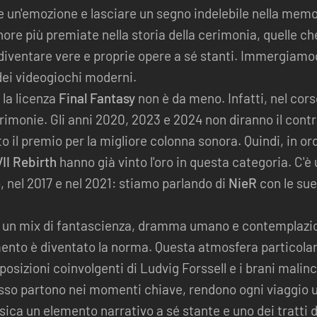
 un'emozione e lasciare un segno indelebile nella memor
ore più premiate nella storia della cerimonia, quelle ch
entare vere e proprie opere a sé stanti. Immergiamoci
dei videogiochi moderni.
 la licenza
Final Fantasy
non è da meno. Infatti, nel cors
imonie. Gli anni 2020, 2023 e 2024 non diranno il contra
o il premio per la migliore colonna sonora. Quindi, in or
VII Rebirth
hanno già vinto l'oro in questa categoria. C'è
, nel 2017 e nel 2021: stiamo parlando di
NieR
con le su
, un mix di fantascienza, dramma umano e contemplazi
nto è diventato la norma. Questa atmosfera particolar
posizioni coinvolgenti di Ludvig Forssell e i brani malin
so partono nei momenti chiave, rendono ogni viaggio 
ca un elemento narrativo a sé stante e uno dei tratti di