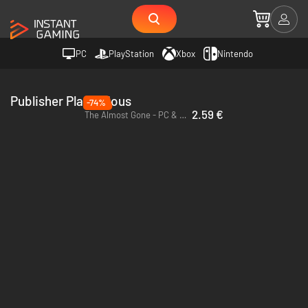
PC
PlayStation
Xbox
Nintendo
Publisher Playdigious
-74%
2.59 €
The Almost Gone - PC & Mac (Steam)