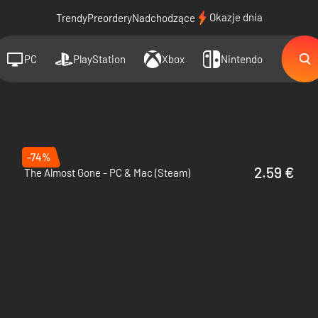
Okazje dnia
Trendy
Preordery
Nadchodzące
PC
PlayStation
Xbox
Nintendo
-74%
2.59 €
The Almost Gone - PC & Mac (Steam)