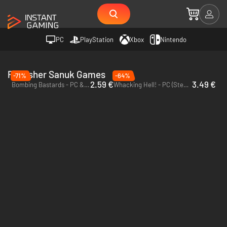
PC
PlayStation
Xbox
Nintendo
Publisher Sanuk Games
-71%
-64%
2.59 €
3.49 €
Bombing Bastards - PC & Mac (Steam)
Whacking Hell! - PC (Steam)