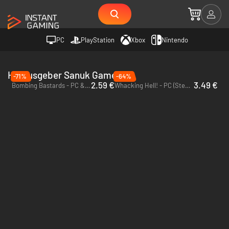
PC
PlayStation
Xbox
Nintendo
Herausgeber Sanuk Games
-71%
-64%
2.59 €
3.49 €
Bombing Bastards - PC & Mac (Steam)
Whacking Hell! - PC (Steam)