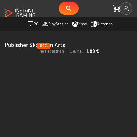
PC
PlayStation
Xbox
Nintendo
Publisher Skookum Arts
-90%
1.89 €
The Pedestrian - PC & Mac (Steam)