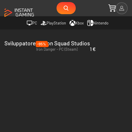
PC
PlayStation
Xbox
Nintendo
Sviluppatore Action Squad Studios
-95%
1 €
Iron Danger - PC (Steam)