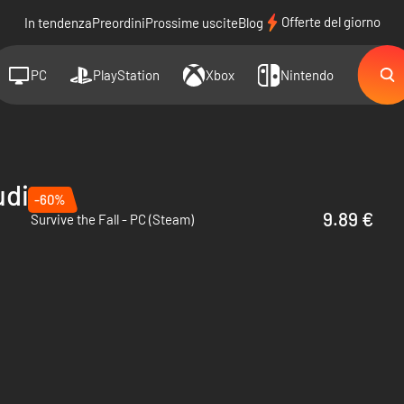
Offerte del giorno
In tendenza
Preordini
Prossime uscite
Blog
PC
PlayStation
Xbox
Nintendo
udio
-60%
9.89 €
Survive the Fall - PC (Steam)