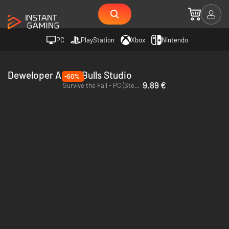
PC
PlayStation
Xbox
Nintendo
Deweloper Angry Bulls Studio
-60%
9.89 €
Survive the Fall - PC (Steam)